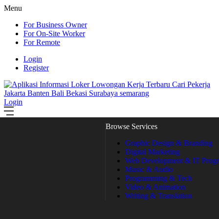
Menu
For Business Owner
For On-Site Worker
For Remote
Login
Register
Login
Browse Services
Graphic Design & Branding
Digital Marketing
Web Development & IT Prog
Music & Audio
Programming & Tech
Video & Animation
Writing & Translation