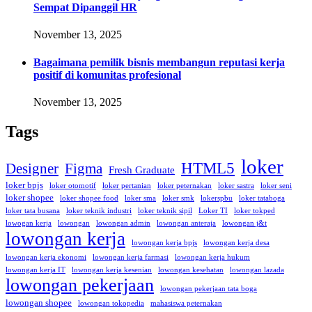
Sempat Dipanggil HR
November 13, 2025
Bagaimana pemilik bisnis membangun reputasi kerja
positif di komunitas profesional
November 13, 2025
Tags
loker
HTML5
Designer
Figma
Fresh Graduate
loker bpjs
loker otomotif
loker pertanian
loker peternakan
loker sastra
loker seni
loker shopee
loker shopee food
loker sma
loker smk
lokerspbu
loker tataboga
loker tata busana
loker teknik industri
loker teknik sipil
Loker TI
loker tokped
lowogan kerja
lowongan
lowongan admin
lowongan anteraja
lowongan j&t
lowongan kerja
lowongan kerja bpjs
lowongan kerja desa
lowongan kerja ekonomi
lowongan kerja farmasi
lowongan kerja hukum
lowongan kerja IT
lowongan kerja kesenian
lowongan kesehatan
lowongan lazada
lowongan pekerjaan
lowongan pekerjaan tata boga
lowongan shopee
lowongan tokopedia
mahasiswa peternakan