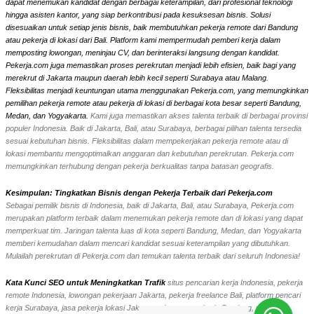
dapat menemukan kandidat dengan berbagai keterampilan, dari profesional teknologi
hingga asisten kantor, yang siap berkontribusi pada kesuksesan bisnis. Solusi
disesuaikan untuk setiap jenis bisnis, baik membutuhkan pekerja remote dari Bandung
atau pekerja di lokasi dari Bali. Platform kami mempermudah pemberi kerja dalam
memposting lowongan, meninjau CV, dan berinteraksi langsung dengan kandidat.
Pekerja.com juga memastikan proses perekrutan menjadi lebih efisien, baik bagi yang
merekrut di Jakarta maupun daerah lebih kecil seperti Surabaya atau Malang.
Fleksibilitas menjadi keuntungan utama menggunakan Pekerja.com, yang memungkinkan
pemilihan pekerja remote atau pekerja di lokasi di berbagai kota besar seperti Bandung,
Medan, dan Yogyakarta.
Kami juga memastikan akses talenta terbaik di berbagai provinsi
populer Indonesia. Baik di Jakarta, Bali, atau Surabaya, berbagai pilihan talenta tersedia
sesuai kebutuhan bisnis. Fleksibilitas dalam mempekerjakan pekerja remote atau di
lokasi membantu mengoptimalkan anggaran dan kebutuhan perekrutan. Pekerja.com
memungkinkan terhubung dengan pekerja berkualitas tanpa batasan geografis.
Kesimpulan: Tingkatkan Bisnis dengan Pekerja Terbaik dari Pekerja.com
Sebagai pemilik bisnis di Indonesia, baik di Jakarta, Bali, atau Surabaya, Pekerja.com
merupakan platform terbaik dalam menemukan pekerja remote dan di lokasi yang dapat
memperkuat tim. Jaringan talenta luas di kota seperti Bandung, Medan, dan Yogyakarta
memberi kemudahan dalam mencari kandidat sesuai keterampilan yang dibutuhkan.
Mulailah perekrutan di Pekerja.com dan temukan talenta terbaik dari seluruh Indonesia!
Kata Kunci SEO untuk Meningkatkan Trafik
situs pencarian kerja Indonesia, pekerja
remote Indonesia, lowongan pekerjaan Jakarta, pekerja freelance Bali, platform pencari
kerja Surabaya, jasa pekerja lokasi Jakarta, rekrutmen pekerja Bandung, pekerjaan