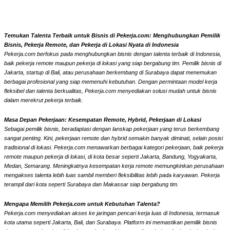
Temukan Talenta Terbaik untuk Bisnis di Pekerja.com: Menghubungkan Pemilik
Bisnis, Pekerja Remote, dan Pekerja di Lokasi Nyata di Indonesia
Pekerja.com berfokus pada menghubungkan bisnis dengan talenta terbaik di Indonesia,
baik pekerja remote maupun pekerja di lokasi yang siap bergabung tim. Pemilik bisnis di
Jakarta, startup di Bali, atau perusahaan berkembang di Surabaya dapat menemukan
berbagai profesional yang siap memenuhi kebutuhan. Dengan permintaan model kerja
fleksibel dan talenta berkualitas, Pekerja.com menyediakan solusi mudah untuk bisnis
dalam merekrut pekerja terbaik.
Masa Depan Pekerjaan: Kesempatan Remote, Hybrid, Pekerjaan di Lokasi
Sebagai pemilik bisnis, beradaptasi dengan lanskap pekerjaan yang terus berkembang
sangat penting. Kini, pekerjaan remote dan hybrid semakin banyak diminati, selain posisi
tradisional di lokasi. Pekerja.com menawarkan berbagai kategori pekerjaan, baik pekerja
remote maupun pekerja di lokasi, di kota besar seperti Jakarta, Bandung, Yogyakarta,
Medan, Semarang. Meningkatnya kesempatan kerja remote memungkinkan perusahaan
mengakses talenta lebih luas sambil memberi fleksibilitas lebih pada karyawan. Pekerja
terampil dari kota seperti Surabaya dan Makassar siap bergabung tim.
Mengapa Memilih Pekerja.com untuk Kebutuhan Talenta?
Pekerja.com menyediakan akses ke jaringan pencari kerja luas di Indonesia, termasuk
kota utama seperti Jakarta, Bali, dan Surabaya. Platform ini memastikan pemilik bisnis