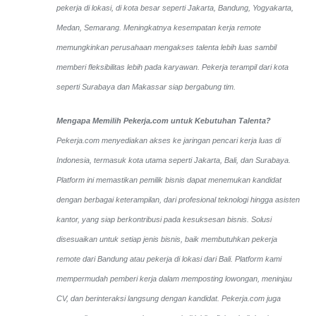
pekerja di lokasi, di kota besar seperti Jakarta, Bandung, Yogyakarta,
Medan, Semarang. Meningkatnya kesempatan kerja remote
memungkinkan perusahaan mengakses talenta lebih luas sambil
memberi fleksibilitas lebih pada karyawan. Pekerja terampil dari kota
seperti Surabaya dan Makassar siap bergabung tim.
Mengapa Memilih Pekerja.com untuk Kebutuhan Talenta?
Pekerja.com menyediakan akses ke jaringan pencari kerja luas di
Indonesia, termasuk kota utama seperti Jakarta, Bali, dan Surabaya.
Platform ini memastikan pemilik bisnis dapat menemukan kandidat
dengan berbagai keterampilan, dari profesional teknologi hingga asisten
kantor, yang siap berkontribusi pada kesuksesan bisnis. Solusi
disesuaikan untuk setiap jenis bisnis, baik membutuhkan pekerja
remote dari Bandung atau pekerja di lokasi dari Bali. Platform kami
mempermudah pemberi kerja dalam memposting lowongan, meninjau
CV, dan berinteraksi langsung dengan kandidat.
Pekerja.com juga