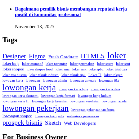
Bagaimana pemilik bisnis membangun reputasi kerja
positif di komunitas profesional
November 13, 2025
Tags
loker
HTML5
Designer
Figma
Fresh Graduate
loker bpjs
loker otomotif
loker pertanian
loker peternakan
loker sastra
loker seni
loker shopee
loker shopee food
loker sma
loker smk
lokerspbu
loker tataboga
loker tata busana
loker teknik industri
loker teknik sipil
Loker TI
loker tokped
lowogan kerja
lowongan
lowongan admin
lowongan anteraja
lowongan j&t
lowongan kerja
lowongan kerja bpjs
lowongan kerja desa
lowongan kerja ekonomi
lowongan kerja farmasi
lowongan kerja hukum
lowongan kerja IT
lowongan kerja kesenian
lowongan kesehatan
lowongan lazada
lowongan pekerjaan
lowongan pekerjaan tata boga
lowongan shopee
lowongan tokopedia
mahasiswa peternakan
prospek bisnis
Sketch
Web Developers
For Business Owner