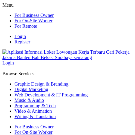
Menu
For Business Owner
For On-Site Worker
For Remote
Login
Register
Login
Browse Services
Graphic Design & Branding
Digital Marketing
Web Development & IT Programming
Music & Audio
Programming & Tech
Video & Animation
Writing & Translation
For Business Owner
For On-Site Worker