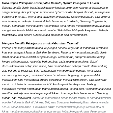
Masa Depan Pekerjaan: Kesempatan Remote, Hybrid, Pekerjaan di Lokasi
Sebagai pemilik bisnis, beradaptasi dengan lanskap pekerjaan yang terus berkembang
sangat penting. Kini, pekerjaan remote dan hybrid semakin banyak diminati, selain posisi
tradisional di lokasi. Pekerja.com menawarkan berbagai kategori pekerjaan, baik pekerja
remote maupun pekerja di lokasi, di kota besar seperti Jakarta, Bandung, Yogyakarta,
Medan, Semarang. Meningkatnya kesempatan kerja remote memungkinkan perusahaan
mengakses talenta lebih luas sambil memberi fleksibilitas lebih pada karyawan. Pekerja
terampil dari kota seperti Surabaya dan Makassar siap bergabung tim.
Mengapa Memilih Pekerja.com untuk Kebutuhan Talenta?
Pekerja.com menyediakan akses ke jaringan pencari kerja luas di Indonesia, termasuk
kota utama seperti Jakarta, Bali, dan Surabaya. Platform ini memastikan pemilik bisnis
dapat menemukan kandidat dengan berbagai keterampilan, dari profesional teknologi
hingga asisten kantor, yang siap berkontribusi pada kesuksesan bisnis. Solusi
disesuaikan untuk setiap jenis bisnis, baik membutuhkan pekerja remote dari Bandung
atau pekerja di lokasi dari Bali. Platform kami mempermudah pemberi kerja dalam
memposting lowongan, meninjau CV, dan berinteraksi langsung dengan kandidat.
Pekerja.com juga memastikan proses perekrutan menjadi lebih efisien, baik bagi yang
merekrut di Jakarta maupun daerah lebih kecil seperti Surabaya atau Malang.
Fleksibilitas menjadi keuntungan utama menggunakan Pekerja.com, yang memungkinkan
pemilihan pekerja remote atau pekerja di lokasi di berbagai kota besar seperti Bandung,
Medan, dan Yogyakarta.
Kami juga memastikan akses talenta terbaik di berbagai provinsi
populer Indonesia. Baik di Jakarta, Bali, atau Surabaya, berbagai pilihan talenta tersedia
sesuai kebutuhan bisnis. Fleksibilitas dalam mempekerjakan pekerja remote atau di
lokasi membantu mengoptimalkan anggaran dan kebutuhan perekrutan. Pekerja.com