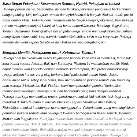
Masa Depan Pekerjaan: Kesempatan Remote, Hybrid, Pekerjaan di Lokasi
Sebagai pemilik bisnis, beradaptasi dengan lanskap pekerjaan yang terus berkembang
sangat penting. Kini, pekerjaan remote dan hybrid semakin banyak diminati, selain posisi
tradisional di lokasi. Pekerja.com menawarkan berbagai kategori pekerjaan, baik pekerja
remote maupun pekerja di lokasi, di kota besar seperti Jakarta, Bandung, Yogyakarta,
Medan, Semarang. Meningkatnya kesempatan kerja remote memungkinkan perusahaan
mengakses talenta lebih luas sambil memberi fleksibilitas lebih pada karyawan. Pekerja
terampil dari kota seperti Surabaya dan Makassar siap bergabung tim.
Mengapa Memilih Pekerja.com untuk Kebutuhan Talenta?
Pekerja.com menyediakan akses ke jaringan pencari kerja luas di Indonesia, termasuk
kota utama seperti Jakarta, Bali, dan Surabaya. Platform ini memastikan pemilik bisnis
dapat menemukan kandidat dengan berbagai keterampilan, dari profesional teknologi
hingga asisten kantor, yang siap berkontribusi pada kesuksesan bisnis. Solusi
disesuaikan untuk setiap jenis bisnis, baik membutuhkan pekerja remote dari Bandung
atau pekerja di lokasi dari Bali. Platform kami mempermudah pemberi kerja dalam
memposting lowongan, meninjau CV, dan berinteraksi langsung dengan kandidat.
Pekerja.com juga memastikan proses perekrutan menjadi lebih efisien, baik bagi yang
merekrut di Jakarta maupun daerah lebih kecil seperti Surabaya atau Malang.
Fleksibilitas menjadi keuntungan utama menggunakan Pekerja.com, yang memungkinkan
pemilihan pekerja remote atau pekerja di lokasi di berbagai kota besar seperti Bandung,
Medan, dan Yogyakarta.
Kami juga memastikan akses talenta terbaik di berbagai provinsi
populer Indonesia. Baik di Jakarta, Bali, atau Surabaya, berbagai pilihan talenta tersedia
sesuai kebutuhan bisnis. Fleksibilitas dalam mempekerjakan pekerja remote atau di
lokasi membantu mengoptimalkan anggaran dan kebutuhan perekrutan. Pekerja.com