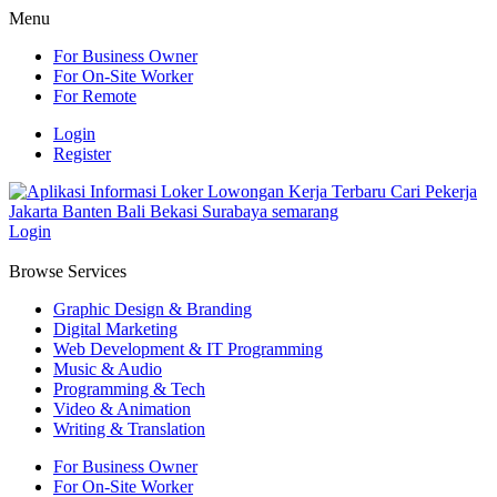
Menu
For Business Owner
For On-Site Worker
For Remote
Login
Register
Login
Browse Services
Graphic Design & Branding
Digital Marketing
Web Development & IT Programming
Music & Audio
Programming & Tech
Video & Animation
Writing & Translation
For Business Owner
For On-Site Worker