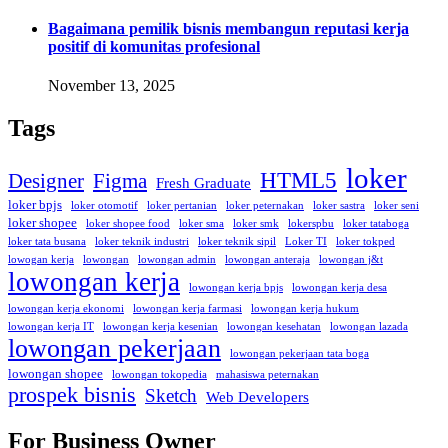
Bagaimana pemilik bisnis membangun reputasi kerja
positif di komunitas profesional
November 13, 2025
Tags
loker
HTML5
Designer
Figma
Fresh Graduate
loker bpjs
loker otomotif
loker pertanian
loker peternakan
loker sastra
loker seni
loker shopee
loker shopee food
loker sma
loker smk
lokerspbu
loker tataboga
loker tata busana
loker teknik industri
loker teknik sipil
Loker TI
loker tokped
lowogan kerja
lowongan
lowongan admin
lowongan anteraja
lowongan j&t
lowongan kerja
lowongan kerja bpjs
lowongan kerja desa
lowongan kerja ekonomi
lowongan kerja farmasi
lowongan kerja hukum
lowongan kerja IT
lowongan kerja kesenian
lowongan kesehatan
lowongan lazada
lowongan pekerjaan
lowongan pekerjaan tata boga
lowongan shopee
lowongan tokopedia
mahasiswa peternakan
prospek bisnis
Sketch
Web Developers
For Business Owner