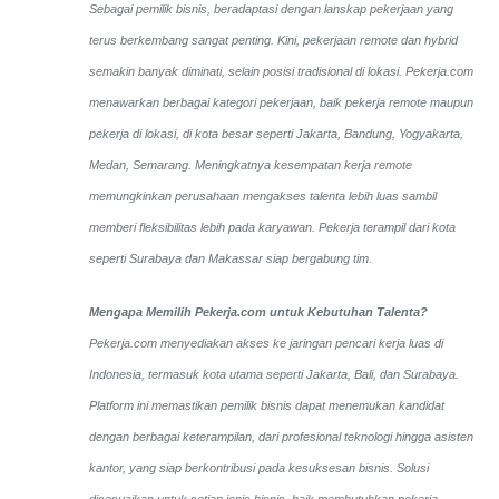
Sebagai pemilik bisnis, beradaptasi dengan lanskap pekerjaan yang
terus berkembang sangat penting. Kini, pekerjaan remote dan hybrid
semakin banyak diminati, selain posisi tradisional di lokasi. Pekerja.com
menawarkan berbagai kategori pekerjaan, baik pekerja remote maupun
pekerja di lokasi, di kota besar seperti Jakarta, Bandung, Yogyakarta,
Medan, Semarang. Meningkatnya kesempatan kerja remote
memungkinkan perusahaan mengakses talenta lebih luas sambil
memberi fleksibilitas lebih pada karyawan. Pekerja terampil dari kota
seperti Surabaya dan Makassar siap bergabung tim.
Mengapa Memilih Pekerja.com untuk Kebutuhan Talenta?
Pekerja.com menyediakan akses ke jaringan pencari kerja luas di
Indonesia, termasuk kota utama seperti Jakarta, Bali, dan Surabaya.
Platform ini memastikan pemilik bisnis dapat menemukan kandidat
dengan berbagai keterampilan, dari profesional teknologi hingga asisten
kantor, yang siap berkontribusi pada kesuksesan bisnis. Solusi
disesuaikan untuk setiap jenis bisnis, baik membutuhkan pekerja