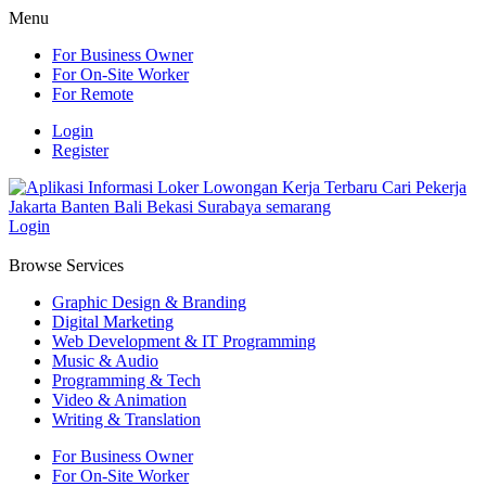
Menu
For Business Owner
For On-Site Worker
For Remote
Login
Register
Login
Browse Services
Graphic Design & Branding
Digital Marketing
Web Development & IT Programming
Music & Audio
Programming & Tech
Video & Animation
Writing & Translation
For Business Owner
For On-Site Worker