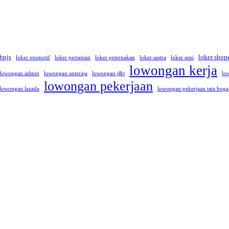
 bpjs
loker shop
loker otomotif
loker pertanian
loker peternakan
loker sastra
loker seni
lowongan kerja
lowongan admin
lowongan anteraja
lowongan j&t
lo
lowongan pekerjaan
lowongan lazada
lowongan pekerjaan tata boga