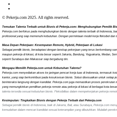
© Pekerja.com 2025. All rights reserved.
Temukan Talenta Terbaik untuk Bisnis di Pekerja.com: Menghubungkan Pemilik Bisni
Pekerja.com berfokus pada menghubungkan bisnis dengan talenta terbaik di Indonesia, bai
profesional yang siap memenuhi kebutuhan. Dengan permintaan model kerja fleksibel dan t
Masa Depan Pekerjaan: Kesempatan Remote, Hybrid, Pekerjaan di Lokasi
Sebagai pemilik bisnis, beradaptasi dengan lanskap pekerjaan yang terus berkembang sangat
maupun pekerja di lokasi, di kota besar seperti Jakarta, Bandung, Yogyakarta, Medan, Se
seperti Surabaya dan Makassar siap bergabung tim.
Mengapa Memilih Pekerja.com untuk Kebutuhan Talenta?
Pekerja.com menyediakan akses ke jaringan pencari kerja luas di Indonesia, termasuk kota
kantor, yang siap berkontribusi pada kesuksesan bisnis. Solusi disesuaikan untuk setiap
berinteraksi langsung dengan kandidat.
Pekerja.com juga memastikan proses perekrutan men
yang memungkinkan pemilihan pekerja remote atau pekerja di lokasi di berbagai kota bes
talenta tersedia sesuai kebutuhan bisnis. Fleksibilitas dalam mempekerjakan pekerja re
Kesimpulan: Tingkatkan Bisnis dengan Pekerja Terbaik dari Pekerja.com
Sebagai pemilik bisnis di Indonesia, baik di Jakarta, Bali, atau Surabaya, Pekerja.com m
kemudahan dalam mencari kandidat sesuai keterampilan yang dibutuhkan. Mulailah perekrut