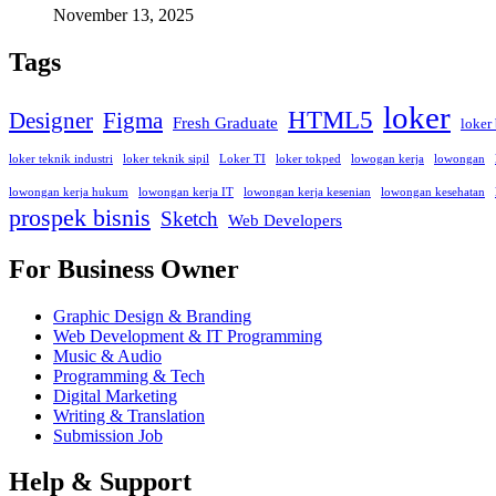
November 13, 2025
Tags
loker
HTML5
Designer
Figma
Fresh Graduate
loker
loker teknik industri
loker teknik sipil
Loker TI
loker tokped
lowogan kerja
lowongan
lowongan kerja hukum
lowongan kerja IT
lowongan kerja kesenian
lowongan kesehatan
prospek bisnis
Sketch
Web Developers
For Business Owner
Graphic Design & Branding
Web Development & IT Programming
Music & Audio
Programming & Tech
Digital Marketing
Writing & Translation
Submission Job
Help & Support