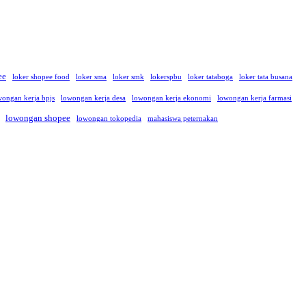
ee
loker shopee food
loker sma
loker smk
lokerspbu
loker tataboga
loker tata busana
wongan kerja bpjs
lowongan kerja desa
lowongan kerja ekonomi
lowongan kerja farmasi
lowongan shopee
lowongan tokopedia
mahasiswa peternakan