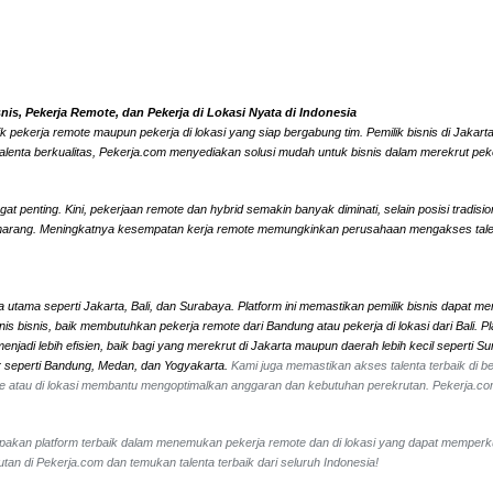
s, Pekerja Remote, dan Pekerja di Lokasi Nyata di Indonesia
k pekerja remote maupun pekerja di lokasi yang siap bergabung tim. Pemilik bisnis di Jaka
alenta berkualitas, Pekerja.com menyediakan solusi mudah untuk bisnis dalam merekrut peke
 penting. Kini, pekerjaan remote dan hybrid semakin banyak diminati, selain posisi tradisi
marang. Meningkatnya kesempatan kerja remote memungkinkan perusahaan mengakses talenta l
 utama seperti Jakarta, Bali, dan Surabaya. Platform ini memastikan pemilik bisnis dapat me
 jenis bisnis, baik membutuhkan pekerja remote dari Bandung atau pekerja di lokasi dari Ba
jadi lebih efisien, baik bagi yang merekrut di Jakarta maupun daerah lebih kecil seperti 
ar seperti Bandung, Medan, dan Yogyakarta.
Kami juga memastikan akses talenta terbaik di ber
mote atau di lokasi membantu mengoptimalkan anggaran dan kebutuhan perekrutan. Pekerja.c
erupakan platform terbaik dalam menemukan pekerja remote dan di lokasi yang dapat memperk
an di Pekerja.com dan temukan talenta terbaik dari seluruh Indonesia!