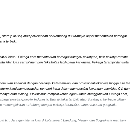
rta, startup di Bali, atau perusahaan berkembang di Surabaya dapat menemukan berbagai
rja terbaik.
onal di lokasi. Pekerja.com menawarkan berbagai kategori pekerjaan, baik pekerja remote
ebih luas sambil memberi fleksibilitas lebih pada karyawan. Pekerja terampil dari kota
nemukan kandidat dengan berbagai keterampilan, dari profesional teknologi hingga asisten
li. Platform kami mempermudah pemberi kerja dalam memposting lowongan, meninjau CV, dan
Surabaya atau Malang. Fleksibilitas menjadi keuntungan utama menggunakan Pekerja.com,
bagai provinsi populer Indonesia. Baik di Jakarta, Bali, atau Surabaya, berbagai pilihan
om memungkinkan terhubung dengan pekerja berkualitas tanpa batasan geografis.
uat tim. Jaringan talenta luas di kota seperti Bandung, Medan, dan Yogyakarta memberi