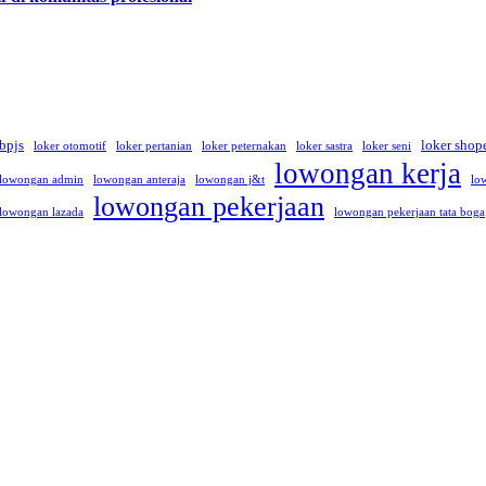
 bpjs
loker shop
loker otomotif
loker pertanian
loker peternakan
loker sastra
loker seni
lowongan kerja
lowongan admin
lowongan anteraja
lowongan j&t
lo
lowongan pekerjaan
lowongan lazada
lowongan pekerjaan tata boga