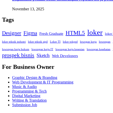
November 13, 2025
Tags
loker
HTML5
Designer
Figma
Fresh Graduate
loker
loker teknik industri
loker teknik sipil
Loker TI
loker tokped
lowogan kerja
lowongan
lowongan kerja hukum
lowongan kerja IT
lowongan kerja kesenian
lowongan kesehatan
prospek bisnis
Sketch
Web Developers
For Business Owner
Graphic Design & Branding
Web Development & IT Programming
Music & Audio
Programming & Tech
Digital Marketing
Writing & Translation
Submission Job