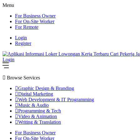
Menu
For Business Owner
For On-Site Worker
For Remote
Login
Register
Login
Browse Services
Graphic Design & Branding
Digital Marketing
Web Development & IT Programming
Music & Audio
Programming & Tech
Video & Animation
Writing & Translation
For Business Owner
For On-Site Worker