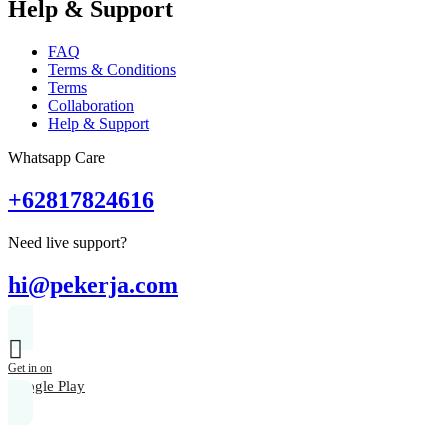
Help & Support
FAQ
Terms & Conditions
Terms
Collaboration
Help & Support
Whatsapp Care
+62817824616
Need live support?
hi@pekerja.com
Get in on
Google Play