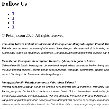
Follow Us
© Pekerja.com 2025. All rights reserved.
Temukan Talenta Terbaik untuk Bisnis di Pekerja.com: Menghubungkan Pemilik Bisni
Pekerja.com berfokus pada menghubungkan bisnis dengan talenta terbaik di Indonesia, bai
profesional yang siap memenuhi kebutuhan. Dengan permintaan model kerja fleksibel dan t
Masa Depan Pekerjaan: Kesempatan Remote, Hybrid, Pekerjaan di Lokasi
Sebagai pemilik bisnis, beradaptasi dengan lanskap pekerjaan yang terus berkembang sangat
maupun pekerja di lokasi, di kota besar seperti Jakarta, Bandung, Yogyakarta, Medan, Se
seperti Surabaya dan Makassar siap bergabung tim.
Mengapa Memilih Pekerja.com untuk Kebutuhan Talenta?
Pekerja.com menyediakan akses ke jaringan pencari kerja luas di Indonesia, termasuk kota
kantor, yang siap berkontribusi pada kesuksesan bisnis. Solusi disesuaikan untuk setiap
berinteraksi langsung dengan kandidat.
Pekerja.com juga memastikan proses perekrutan men
yang memungkinkan pemilihan pekerja remote atau pekerja di lokasi di berbagai kota bes
talenta tersedia sesuai kebutuhan bisnis. Fleksibilitas dalam mempekerjakan pekerja re