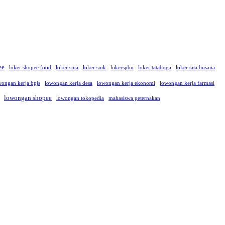
ee
loker shopee food
loker sma
loker smk
lokerspbu
loker tataboga
loker tata busana
wongan kerja bpjs
lowongan kerja desa
lowongan kerja ekonomi
lowongan kerja farmasi
lowongan shopee
lowongan tokopedia
mahasiswa peternakan