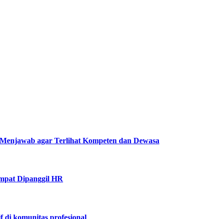
Menjawab agar Terlihat Kompeten dan Dewasa
mpat Dipanggil HR
f di komunitas profesional