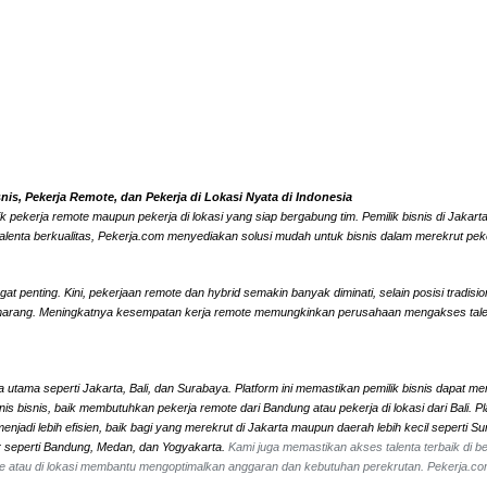
s, Pekerja Remote, dan Pekerja di Lokasi Nyata di Indonesia
k pekerja remote maupun pekerja di lokasi yang siap bergabung tim. Pemilik bisnis di Jaka
alenta berkualitas, Pekerja.com menyediakan solusi mudah untuk bisnis dalam merekrut peke
 penting. Kini, pekerjaan remote dan hybrid semakin banyak diminati, selain posisi tradisi
marang. Meningkatnya kesempatan kerja remote memungkinkan perusahaan mengakses talenta l
 utama seperti Jakarta, Bali, dan Surabaya. Platform ini memastikan pemilik bisnis dapat me
 jenis bisnis, baik membutuhkan pekerja remote dari Bandung atau pekerja di lokasi dari Ba
jadi lebih efisien, baik bagi yang merekrut di Jakarta maupun daerah lebih kecil seperti 
ar seperti Bandung, Medan, dan Yogyakarta.
Kami juga memastikan akses talenta terbaik di ber
mote atau di lokasi membantu mengoptimalkan anggaran dan kebutuhan perekrutan. Pekerja.c