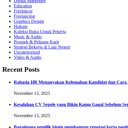
Digital Marketing
Education
Freelancer
Freelancing
Graphics Design
Hukum
Koleksi Buku Untuk Pekerja
Music & Audio
Prospek & Peluang Karir
Strategi Bekerja di Luar Negeri
Uncategorized
Video & Audio
Recent Posts
Rahasia HR Menanyakan Kelemahan Kandidat dan Cara 
November 13, 2025
Kesalahan CV Sepele yang Bikin Kamu Gagal Sebelum Se
November 13, 2025
Bagaimana pemilik bisnis membangun reputasi kerja positi