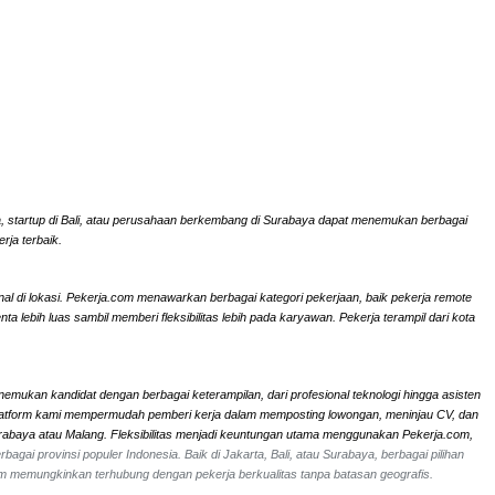
rta, startup di Bali, atau perusahaan berkembang di Surabaya dapat menemukan berbagai
rja terbaik.
onal di lokasi. Pekerja.com menawarkan berbagai kategori pekerjaan, baik pekerja remote
ebih luas sambil memberi fleksibilitas lebih pada karyawan. Pekerja terampil dari kota
nemukan kandidat dengan berbagai keterampilan, dari profesional teknologi hingga asisten
li. Platform kami mempermudah pemberi kerja dalam memposting lowongan, meninjau CV, dan
Surabaya atau Malang. Fleksibilitas menjadi keuntungan utama menggunakan Pekerja.com,
bagai provinsi populer Indonesia. Baik di Jakarta, Bali, atau Surabaya, berbagai pilihan
om memungkinkan terhubung dengan pekerja berkualitas tanpa batasan geografis.