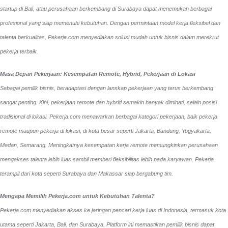
startup di Bali, atau perusahaan berkembang di Surabaya dapat menemukan berbagai
profesional yang siap memenuhi kebutuhan. Dengan permintaan model kerja fleksibel dan
talenta berkualitas, Pekerja.com menyediakan solusi mudah untuk bisnis dalam merekrut
pekerja terbaik.
Masa Depan Pekerjaan: Kesempatan Remote, Hybrid, Pekerjaan di Lokasi
Sebagai pemilik bisnis, beradaptasi dengan lanskap pekerjaan yang terus berkembang
sangat penting. Kini, pekerjaan remote dan hybrid semakin banyak diminati, selain posisi
tradisional di lokasi. Pekerja.com menawarkan berbagai kategori pekerjaan, baik pekerja
remote maupun pekerja di lokasi, di kota besar seperti Jakarta, Bandung, Yogyakarta,
Medan, Semarang. Meningkatnya kesempatan kerja remote memungkinkan perusahaan
mengakses talenta lebih luas sambil memberi fleksibilitas lebih pada karyawan. Pekerja
terampil dari kota seperti Surabaya dan Makassar siap bergabung tim.
Mengapa Memilih Pekerja.com untuk Kebutuhan Talenta?
Pekerja.com menyediakan akses ke jaringan pencari kerja luas di Indonesia, termasuk kota
utama seperti Jakarta, Bali, dan Surabaya. Platform ini memastikan pemilik bisnis dapat