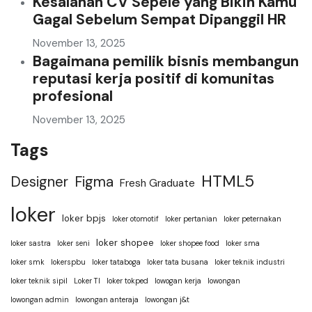
Kesalahan CV Sepele yang Bikin Kamu
Gagal Sebelum Sempat Dipanggil HR
November 13, 2025
Bagaimana pemilik bisnis membangun
reputasi kerja positif di komunitas
profesional
November 13, 2025
Tags
HTML5
Designer
Figma
Fresh Graduate
loker
loker bpjs
loker otomotif
loker pertanian
loker peternakan
loker shopee
loker sastra
loker seni
loker shopee food
loker sma
loker smk
lokerspbu
loker tataboga
loker tata busana
loker teknik industri
loker teknik sipil
Loker TI
loker tokped
lowogan kerja
lowongan
lowongan admin
lowongan anteraja
lowongan j&t