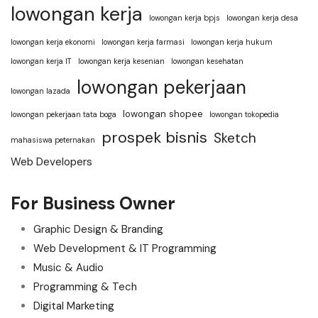
lowongan kerja
lowongan kerja bpjs
lowongan kerja desa
lowongan kerja ekonomi
lowongan kerja farmasi
lowongan kerja hukum
lowongan kerja IT
lowongan kerja kesenian
lowongan kesehatan
lowongan pekerjaan
lowongan lazada
lowongan shopee
lowongan pekerjaan tata boga
lowongan tokopedia
prospek bisnis
Sketch
mahasiswa peternakan
Web Developers
For Business Owner
Graphic Design & Branding
Web Development & IT Programming
Music & Audio
Programming & Tech
Digital Marketing