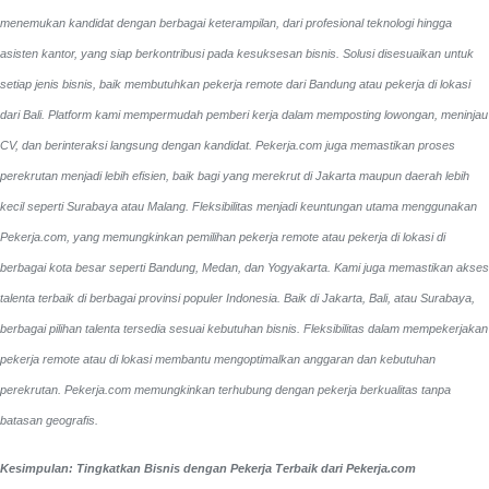
menemukan kandidat dengan berbagai keterampilan, dari profesional teknologi hingga
asisten kantor, yang siap berkontribusi pada kesuksesan bisnis. Solusi disesuaikan untuk
setiap jenis bisnis, baik membutuhkan pekerja remote dari Bandung atau pekerja di lokasi
dari Bali. Platform kami mempermudah pemberi kerja dalam memposting lowongan, meninjau
CV, dan berinteraksi langsung dengan kandidat.
Pekerja.com juga memastikan proses
perekrutan menjadi lebih efisien, baik bagi yang merekrut di Jakarta maupun daerah lebih
kecil seperti Surabaya atau Malang. Fleksibilitas menjadi keuntungan utama menggunakan
Pekerja.com, yang memungkinkan pemilihan pekerja remote atau pekerja di lokasi di
berbagai kota besar seperti Bandung, Medan, dan Yogyakarta.
Kami juga memastikan akses
talenta terbaik di berbagai provinsi populer Indonesia. Baik di Jakarta, Bali, atau Surabaya,
berbagai pilihan talenta tersedia sesuai kebutuhan bisnis. Fleksibilitas dalam mempekerjakan
pekerja remote atau di lokasi membantu mengoptimalkan anggaran dan kebutuhan
perekrutan. Pekerja.com memungkinkan terhubung dengan pekerja berkualitas tanpa
batasan geografis.
Kesimpulan: Tingkatkan Bisnis dengan Pekerja Terbaik dari Pekerja.com