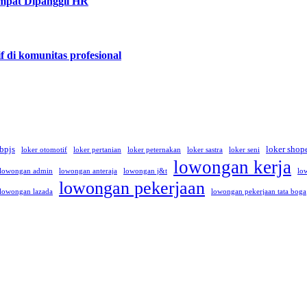
mpat Dipanggil HR
f di komunitas profesional
 bpjs
loker shop
loker otomotif
loker pertanian
loker peternakan
loker sastra
loker seni
lowongan kerja
lowongan admin
lowongan anteraja
lowongan j&t
lo
lowongan pekerjaan
lowongan lazada
lowongan pekerjaan tata boga