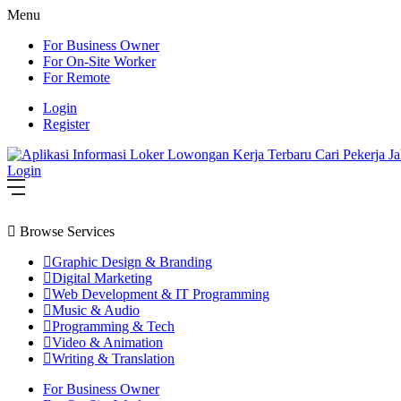
Menu
For Business Owner
For On-Site Worker
For Remote
Login
Register
Login
Browse Services
Graphic Design & Branding
Digital Marketing
Web Development & IT Programming
Music & Audio
Programming & Tech
Video & Animation
Writing & Translation
For Business Owner