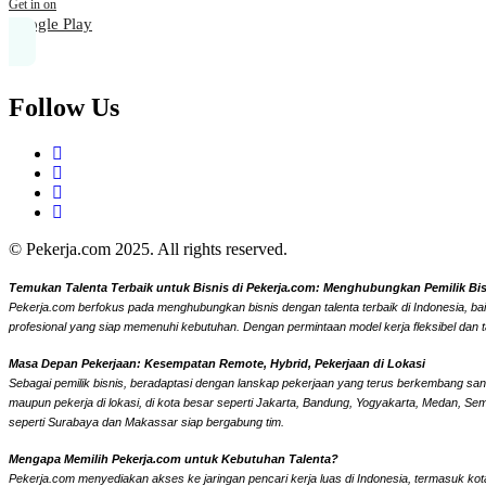
Get in on
Google Play
Follow Us
© Pekerja.com 2025. All rights reserved.
Temukan Talenta Terbaik untuk Bisnis di Pekerja.com: Menghubungkan Pemilik Bisni
Pekerja.com berfokus pada menghubungkan bisnis dengan talenta terbaik di Indonesia, bai
profesional yang siap memenuhi kebutuhan. Dengan permintaan model kerja fleksibel dan t
Masa Depan Pekerjaan: Kesempatan Remote, Hybrid, Pekerjaan di Lokasi
Sebagai pemilik bisnis, beradaptasi dengan lanskap pekerjaan yang terus berkembang sangat
maupun pekerja di lokasi, di kota besar seperti Jakarta, Bandung, Yogyakarta, Medan, Se
seperti Surabaya dan Makassar siap bergabung tim.
Mengapa Memilih Pekerja.com untuk Kebutuhan Talenta?
Pekerja.com menyediakan akses ke jaringan pencari kerja luas di Indonesia, termasuk kota