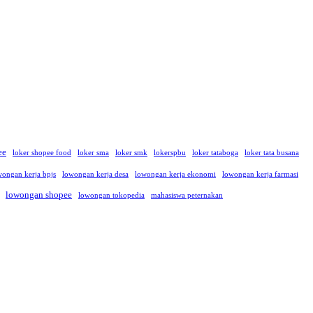
ee
loker shopee food
loker sma
loker smk
lokerspbu
loker tataboga
loker tata busana
wongan kerja bpjs
lowongan kerja desa
lowongan kerja ekonomi
lowongan kerja farmasi
lowongan shopee
lowongan tokopedia
mahasiswa peternakan