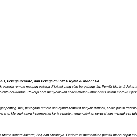
s, Pekerja Remote, dan Pekerja di Lokasi Nyata di Indonesia
k pekerja remote maupun pekerja di lokasi yang siap bergabung tim. Pemilik bisnis di Jaka
alenta berkualitas, Pekerja.com menyediakan solusi mudah untuk bisnis dalam merekrut peke
 penting. Kini, pekerjaan remote dan hybrid semakin banyak diminati, selain posisi tradisi
marang. Meningkatnya kesempatan kerja remote memungkinkan perusahaan mengakses talenta l
 utama seperti Jakarta, Bali, dan Surabaya. Platform ini memastikan pemilik bisnis dapat me