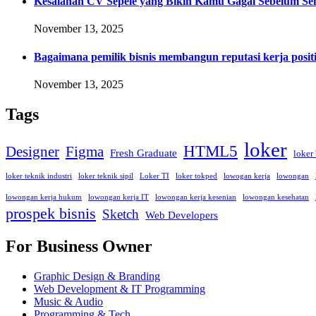
Kesalahan CV Sepele yang Bikin Kamu Gagal Sebelum Se
November 13, 2025
Bagaimana pemilik bisnis membangun reputasi kerja positi
November 13, 2025
Tags
loker
HTML5
Designer
Figma
Fresh Graduate
loker
loker teknik industri
loker teknik sipil
Loker TI
loker tokped
lowogan kerja
lowongan
lowongan kerja hukum
lowongan kerja IT
lowongan kerja kesenian
lowongan kesehatan
prospek bisnis
Sketch
Web Developers
For Business Owner
Graphic Design & Branding
Web Development & IT Programming
Music & Audio
Programming & Tech