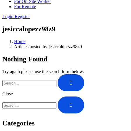
For On-Site Worker
For Remote
Login
Register
jesiccalopezz98z9
Home
Articles posted by jesiccalopezz98z9
Nothing Found
Try again please, use the search form below.
Close
Categories