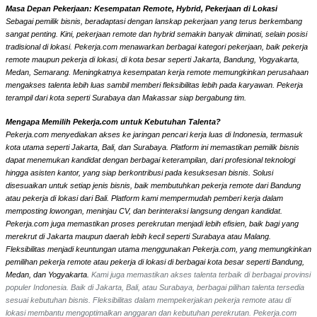
Masa Depan Pekerjaan: Kesempatan Remote, Hybrid, Pekerjaan di Lokasi
Sebagai pemilik bisnis, beradaptasi dengan lanskap pekerjaan yang terus berkembang
sangat penting. Kini, pekerjaan remote dan hybrid semakin banyak diminati, selain posisi
tradisional di lokasi. Pekerja.com menawarkan berbagai kategori pekerjaan, baik pekerja
remote maupun pekerja di lokasi, di kota besar seperti Jakarta, Bandung, Yogyakarta,
Medan, Semarang. Meningkatnya kesempatan kerja remote memungkinkan perusahaan
mengakses talenta lebih luas sambil memberi fleksibilitas lebih pada karyawan. Pekerja
terampil dari kota seperti Surabaya dan Makassar siap bergabung tim.
Mengapa Memilih Pekerja.com untuk Kebutuhan Talenta?
Pekerja.com menyediakan akses ke jaringan pencari kerja luas di Indonesia, termasuk
kota utama seperti Jakarta, Bali, dan Surabaya. Platform ini memastikan pemilik bisnis
dapat menemukan kandidat dengan berbagai keterampilan, dari profesional teknologi
hingga asisten kantor, yang siap berkontribusi pada kesuksesan bisnis. Solusi
disesuaikan untuk setiap jenis bisnis, baik membutuhkan pekerja remote dari Bandung
atau pekerja di lokasi dari Bali. Platform kami mempermudah pemberi kerja dalam
memposting lowongan, meninjau CV, dan berinteraksi langsung dengan kandidat.
Pekerja.com juga memastikan proses perekrutan menjadi lebih efisien, baik bagi yang
merekrut di Jakarta maupun daerah lebih kecil seperti Surabaya atau Malang.
Fleksibilitas menjadi keuntungan utama menggunakan Pekerja.com, yang memungkinkan
pemilihan pekerja remote atau pekerja di lokasi di berbagai kota besar seperti Bandung,
Medan, dan Yogyakarta.
Kami juga memastikan akses talenta terbaik di berbagai provinsi
populer Indonesia. Baik di Jakarta, Bali, atau Surabaya, berbagai pilihan talenta tersedia
sesuai kebutuhan bisnis. Fleksibilitas dalam mempekerjakan pekerja remote atau di
lokasi membantu mengoptimalkan anggaran dan kebutuhan perekrutan. Pekerja.com