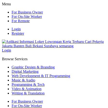
Menu
For Business Owner
For On-Site Worker
For Remote
Login
Register
Login
Browse Services
Graphic Design & Branding
Digital Marketing
Web Development & IT Programming
Music & Audio
Programming & Tech
Video & Animation
Writing & Translation
For Business Owner
For On-Site Worker