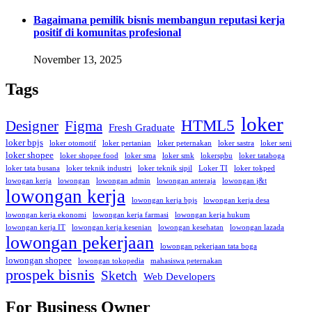
Bagaimana pemilik bisnis membangun reputasi kerja
positif di komunitas profesional
November 13, 2025
Tags
loker
HTML5
Designer
Figma
Fresh Graduate
loker bpjs
loker otomotif
loker pertanian
loker peternakan
loker sastra
loker seni
loker shopee
loker shopee food
loker sma
loker smk
lokerspbu
loker tataboga
loker tata busana
loker teknik industri
loker teknik sipil
Loker TI
loker tokped
lowogan kerja
lowongan
lowongan admin
lowongan anteraja
lowongan j&t
lowongan kerja
lowongan kerja bpjs
lowongan kerja desa
lowongan kerja ekonomi
lowongan kerja farmasi
lowongan kerja hukum
lowongan kerja IT
lowongan kerja kesenian
lowongan kesehatan
lowongan lazada
lowongan pekerjaan
lowongan pekerjaan tata boga
lowongan shopee
lowongan tokopedia
mahasiswa peternakan
prospek bisnis
Sketch
Web Developers
For Business Owner