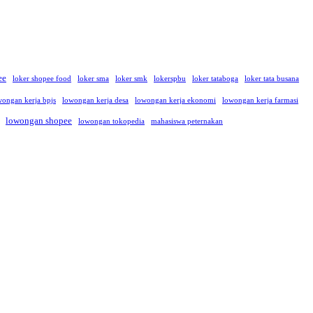
ee
loker shopee food
loker sma
loker smk
lokerspbu
loker tataboga
loker tata busana
wongan kerja bpjs
lowongan kerja desa
lowongan kerja ekonomi
lowongan kerja farmasi
lowongan shopee
lowongan tokopedia
mahasiswa peternakan