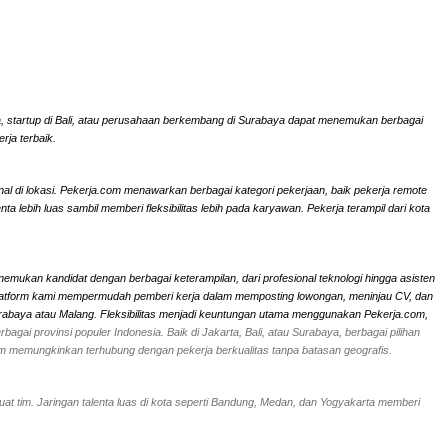
rta, startup di Bali, atau perusahaan berkembang di Surabaya dapat menemukan berbagai
rja terbaik.
onal di lokasi. Pekerja.com menawarkan berbagai kategori pekerjaan, baik pekerja remote
ebih luas sambil memberi fleksibilitas lebih pada karyawan. Pekerja terampil dari kota
nemukan kandidat dengan berbagai keterampilan, dari profesional teknologi hingga asisten
li. Platform kami mempermudah pemberi kerja dalam memposting lowongan, meninjau CV, dan
Surabaya atau Malang. Fleksibilitas menjadi keuntungan utama menggunakan Pekerja.com,
bagai provinsi populer Indonesia. Baik di Jakarta, Bali, atau Surabaya, berbagai pilihan
om memungkinkan terhubung dengan pekerja berkualitas tanpa batasan geografis.
uat tim. Jaringan talenta luas di kota seperti Bandung, Medan, dan Yogyakarta memberi