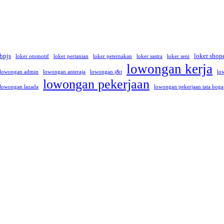
 bpjs
loker shop
loker otomotif
loker pertanian
loker peternakan
loker sastra
loker seni
lowongan kerja
lowongan admin
lowongan anteraja
lowongan j&t
lo
lowongan pekerjaan
lowongan lazada
lowongan pekerjaan tata boga