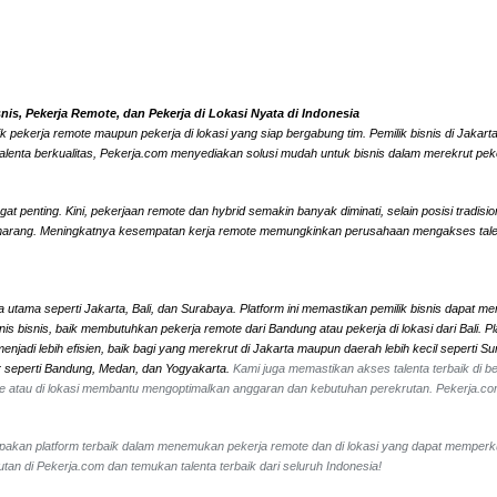
s, Pekerja Remote, dan Pekerja di Lokasi Nyata di Indonesia
k pekerja remote maupun pekerja di lokasi yang siap bergabung tim. Pemilik bisnis di Jaka
alenta berkualitas, Pekerja.com menyediakan solusi mudah untuk bisnis dalam merekrut peke
 penting. Kini, pekerjaan remote dan hybrid semakin banyak diminati, selain posisi tradisi
marang. Meningkatnya kesempatan kerja remote memungkinkan perusahaan mengakses talenta l
 utama seperti Jakarta, Bali, dan Surabaya. Platform ini memastikan pemilik bisnis dapat me
 jenis bisnis, baik membutuhkan pekerja remote dari Bandung atau pekerja di lokasi dari Ba
jadi lebih efisien, baik bagi yang merekrut di Jakarta maupun daerah lebih kecil seperti 
ar seperti Bandung, Medan, dan Yogyakarta.
Kami juga memastikan akses talenta terbaik di ber
mote atau di lokasi membantu mengoptimalkan anggaran dan kebutuhan perekrutan. Pekerja.c
erupakan platform terbaik dalam menemukan pekerja remote dan di lokasi yang dapat memperk
an di Pekerja.com dan temukan talenta terbaik dari seluruh Indonesia!