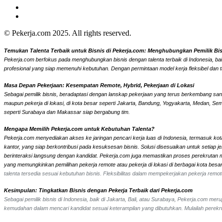
© Pekerja.com 2025. All rights reserved.
Temukan Talenta Terbaik untuk Bisnis di Pekerja.com: Menghubungkan Pemilik Bisni
Pekerja.com berfokus pada menghubungkan bisnis dengan talenta terbaik di Indonesia, bai
profesional yang siap memenuhi kebutuhan. Dengan permintaan model kerja fleksibel dan t
Masa Depan Pekerjaan: Kesempatan Remote, Hybrid, Pekerjaan di Lokasi
Sebagai pemilik bisnis, beradaptasi dengan lanskap pekerjaan yang terus berkembang sangat
maupun pekerja di lokasi, di kota besar seperti Jakarta, Bandung, Yogyakarta, Medan, Se
seperti Surabaya dan Makassar siap bergabung tim.
Mengapa Memilih Pekerja.com untuk Kebutuhan Talenta?
Pekerja.com menyediakan akses ke jaringan pencari kerja luas di Indonesia, termasuk kota
kantor, yang siap berkontribusi pada kesuksesan bisnis. Solusi disesuaikan untuk setiap
berinteraksi langsung dengan kandidat.
Pekerja.com juga memastikan proses perekrutan men
yang memungkinkan pemilihan pekerja remote atau pekerja di lokasi di berbagai kota bes
talenta tersedia sesuai kebutuhan bisnis. Fleksibilitas dalam mempekerjakan pekerja re
Kesimpulan: Tingkatkan Bisnis dengan Pekerja Terbaik dari Pekerja.com
Sebagai pemilik bisnis di Indonesia, baik di Jakarta, Bali, atau Surabaya, Pekerja.com m
kemudahan dalam mencari kandidat sesuai keterampilan yang dibutuhkan. Mulailah perekrut