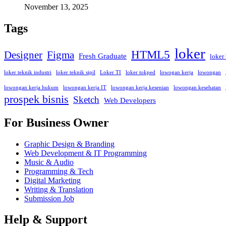
November 13, 2025
Tags
loker
HTML5
Designer
Figma
Fresh Graduate
loker
loker teknik industri
loker teknik sipil
Loker TI
loker tokped
lowogan kerja
lowongan
lowongan kerja hukum
lowongan kerja IT
lowongan kerja kesenian
lowongan kesehatan
prospek bisnis
Sketch
Web Developers
For Business Owner
Graphic Design & Branding
Web Development & IT Programming
Music & Audio
Programming & Tech
Digital Marketing
Writing & Translation
Submission Job
Help & Support