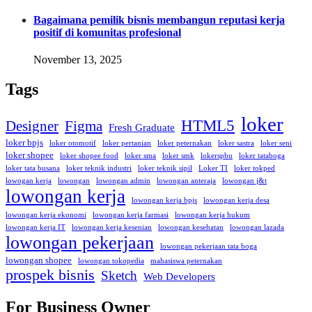
Bagaimana pemilik bisnis membangun reputasi kerja
positif di komunitas profesional
November 13, 2025
Tags
loker
HTML5
Designer
Figma
Fresh Graduate
loker bpjs
loker otomotif
loker pertanian
loker peternakan
loker sastra
loker seni
loker shopee
loker shopee food
loker sma
loker smk
lokerspbu
loker tataboga
loker tata busana
loker teknik industri
loker teknik sipil
Loker TI
loker tokped
lowogan kerja
lowongan
lowongan admin
lowongan anteraja
lowongan j&t
lowongan kerja
lowongan kerja bpjs
lowongan kerja desa
lowongan kerja ekonomi
lowongan kerja farmasi
lowongan kerja hukum
lowongan kerja IT
lowongan kerja kesenian
lowongan kesehatan
lowongan lazada
lowongan pekerjaan
lowongan pekerjaan tata boga
lowongan shopee
lowongan tokopedia
mahasiswa peternakan
prospek bisnis
Sketch
Web Developers
For Business Owner