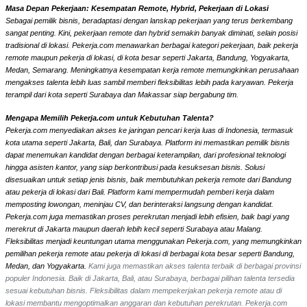
Masa Depan Pekerjaan: Kesempatan Remote, Hybrid, Pekerjaan di Lokasi
Sebagai pemilik bisnis, beradaptasi dengan lanskap pekerjaan yang terus berkembang
sangat penting. Kini, pekerjaan remote dan hybrid semakin banyak diminati, selain posisi
tradisional di lokasi. Pekerja.com menawarkan berbagai kategori pekerjaan, baik pekerja
remote maupun pekerja di lokasi, di kota besar seperti Jakarta, Bandung, Yogyakarta,
Medan, Semarang. Meningkatnya kesempatan kerja remote memungkinkan perusahaan
mengakses talenta lebih luas sambil memberi fleksibilitas lebih pada karyawan. Pekerja
terampil dari kota seperti Surabaya dan Makassar siap bergabung tim.
Mengapa Memilih Pekerja.com untuk Kebutuhan Talenta?
Pekerja.com menyediakan akses ke jaringan pencari kerja luas di Indonesia, termasuk
kota utama seperti Jakarta, Bali, dan Surabaya. Platform ini memastikan pemilik bisnis
dapat menemukan kandidat dengan berbagai keterampilan, dari profesional teknologi
hingga asisten kantor, yang siap berkontribusi pada kesuksesan bisnis. Solusi
disesuaikan untuk setiap jenis bisnis, baik membutuhkan pekerja remote dari Bandung
atau pekerja di lokasi dari Bali. Platform kami mempermudah pemberi kerja dalam
memposting lowongan, meninjau CV, dan berinteraksi langsung dengan kandidat.
Pekerja.com juga memastikan proses perekrutan menjadi lebih efisien, baik bagi yang
merekrut di Jakarta maupun daerah lebih kecil seperti Surabaya atau Malang.
Fleksibilitas menjadi keuntungan utama menggunakan Pekerja.com, yang memungkinkan
pemilihan pekerja remote atau pekerja di lokasi di berbagai kota besar seperti Bandung,
Medan, dan Yogyakarta.
Kami juga memastikan akses talenta terbaik di berbagai provinsi
populer Indonesia. Baik di Jakarta, Bali, atau Surabaya, berbagai pilihan talenta tersedia
sesuai kebutuhan bisnis. Fleksibilitas dalam mempekerjakan pekerja remote atau di
lokasi membantu mengoptimalkan anggaran dan kebutuhan perekrutan. Pekerja.com