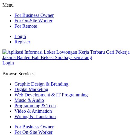
Menu
For Business Owner
For On-Site Worker
For Remote
Login
Register
Login
Browse Services
Graphic Design & Branding
Digital Marketing
Web Development & IT Programming
Music & Audio
Programming & Tech
Video & Animation
Writing & Translation
For Business Owner
For On-Site Worker