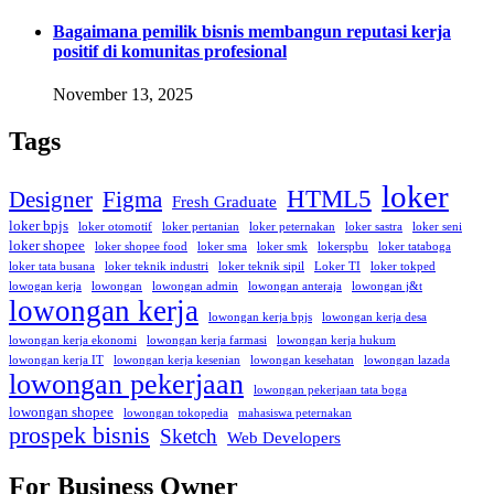
Bagaimana pemilik bisnis membangun reputasi kerja
positif di komunitas profesional
November 13, 2025
Tags
loker
HTML5
Designer
Figma
Fresh Graduate
loker bpjs
loker otomotif
loker pertanian
loker peternakan
loker sastra
loker seni
loker shopee
loker shopee food
loker sma
loker smk
lokerspbu
loker tataboga
loker tata busana
loker teknik industri
loker teknik sipil
Loker TI
loker tokped
lowogan kerja
lowongan
lowongan admin
lowongan anteraja
lowongan j&t
lowongan kerja
lowongan kerja bpjs
lowongan kerja desa
lowongan kerja ekonomi
lowongan kerja farmasi
lowongan kerja hukum
lowongan kerja IT
lowongan kerja kesenian
lowongan kesehatan
lowongan lazada
lowongan pekerjaan
lowongan pekerjaan tata boga
lowongan shopee
lowongan tokopedia
mahasiswa peternakan
prospek bisnis
Sketch
Web Developers
For Business Owner