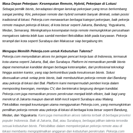
Masa Depan Pekerjaan: Kesempatan Remote, Hybrid, Pekerjaan di Lokasi
Sebagai pemilik bisnis, beradaptasi dengan lanskap pekerjaan yang terus berkembang
sangat penting. Kini, pekerjaan remote dan hybrid semakin banyak diminati, selain posisi
tradisional di lokasi. Pekerja.com menawarkan berbagai kategori pekerjaan, baik pekerja
remote maupun pekerja di lokasi, di kota besar seperti Jakarta, Bandung, Yogyakarta,
Medan, Semarang. Meningkatnya kesempatan kerja remote memungkinkan perusahaan
mengakses talenta lebih luas sambil memberi fleksibilitas lebih pada karyawan. Pekerja
terampil dari kota seperti Surabaya dan Makassar siap bergabung tim.
Mengapa Memilih Pekerja.com untuk Kebutuhan Talenta?
Pekerja.com menyediakan akses ke jaringan pencari kerja luas di Indonesia, termasuk
kota utama seperti Jakarta, Bali, dan Surabaya. Platform ini memastikan pemilik bisnis
dapat menemukan kandidat dengan berbagai keterampilan, dari profesional teknologi
hingga asisten kantor, yang siap berkontribusi pada kesuksesan bisnis. Solusi
disesuaikan untuk setiap jenis bisnis, baik membutuhkan pekerja remote dari Bandung
atau pekerja di lokasi dari Bali. Platform kami mempermudah pemberi kerja dalam
memposting lowongan, meninjau CV, dan berinteraksi langsung dengan kandidat.
Pekerja.com juga memastikan proses perekrutan menjadi lebih efisien, baik bagi yang
merekrut di Jakarta maupun daerah lebih kecil seperti Surabaya atau Malang.
Fleksibilitas menjadi keuntungan utama menggunakan Pekerja.com, yang memungkinkan
pemilihan pekerja remote atau pekerja di lokasi di berbagai kota besar seperti Bandung,
Medan, dan Yogyakarta.
Kami juga memastikan akses talenta terbaik di berbagai provinsi
populer Indonesia. Baik di Jakarta, Bali, atau Surabaya, berbagai pilihan talenta tersedia
sesuai kebutuhan bisnis. Fleksibilitas dalam mempekerjakan pekerja remote atau di
lokasi membantu mengoptimalkan anggaran dan kebutuhan perekrutan. Pekerja.com