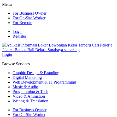
Menu
For Business Owner
For On-Site Worker
For Remote
Login
Register
Login
Browse Services
Graphic Design & Branding
Digital Marketing
Web Development & IT Programming
Music & Audio
Programming & Tech
Video & Animation
Writing & Translation
For Business Owner
For On-Site Worker