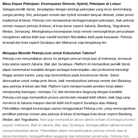
Masa Depan Pekerjaan: Kesempatan Remote, Hybrid, Pekerjaan di Lokasi
Sebagai pemilik bisnis, beradaptasi dengan lanskap pekerjaan yang terus berkembang
sangat penting. Kini, pekerjaan remote dan hybrid semakin banyak diminati, selain posisi
tradisional di lokasi. Pekerja.com menawarkan berbagai kategori pekerjaan, baik pekerja
remote maupun pekerja di lokasi, di kota besar seperti Jakarta, Bandung, Yogyakarta,
Medan, Semarang. Meningkatnya kesempatan kerja remote memungkinkan perusahaan
mengakses talenta lebih luas sambil memberi fleksibilitas lebih pada karyawan. Pekerja
terampil dari kota seperti Surabaya dan Makassar siap bergabung tim.
Mengapa Memilih Pekerja.com untuk Kebutuhan Talenta?
Pekerja.com menyediakan akses ke jaringan pencari kerja luas di Indonesia, termasuk
kota utama seperti Jakarta, Bali, dan Surabaya. Platform ini memastikan pemilik bisnis
dapat menemukan kandidat dengan berbagai keterampilan, dari profesional teknologi
hingga asisten kantor, yang siap berkontribusi pada kesuksesan bisnis. Solusi
disesuaikan untuk setiap jenis bisnis, baik membutuhkan pekerja remote dari Bandung
atau pekerja di lokasi dari Bali. Platform kami mempermudah pemberi kerja dalam
memposting lowongan, meninjau CV, dan berinteraksi langsung dengan kandidat.
Pekerja.com juga memastikan proses perekrutan menjadi lebih efisien, baik bagi yang
merekrut di Jakarta maupun daerah lebih kecil seperti Surabaya atau Malang.
Fleksibilitas menjadi keuntungan utama menggunakan Pekerja.com, yang memungkinkan
pemilihan pekerja remote atau pekerja di lokasi di berbagai kota besar seperti Bandung,
Medan, dan Yogyakarta.
Kami juga memastikan akses talenta terbaik di berbagai provinsi
populer Indonesia. Baik di Jakarta, Bali, atau Surabaya, berbagai pilihan talenta tersedia
sesuai kebutuhan bisnis. Fleksibilitas dalam mempekerjakan pekerja remote atau di
lokasi membantu mengoptimalkan anggaran dan kebutuhan perekrutan. Pekerja.com