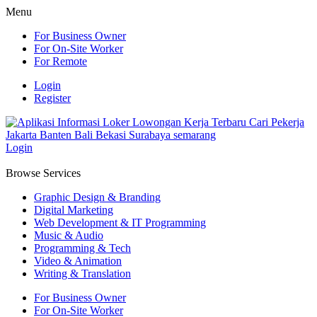
Menu
For Business Owner
For On-Site Worker
For Remote
Login
Register
Login
Browse Services
Graphic Design & Branding
Digital Marketing
Web Development & IT Programming
Music & Audio
Programming & Tech
Video & Animation
Writing & Translation
For Business Owner
For On-Site Worker