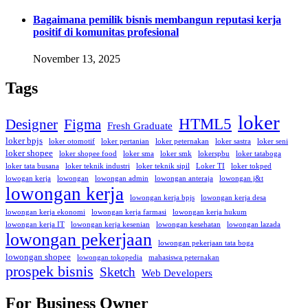
Bagaimana pemilik bisnis membangun reputasi kerja
positif di komunitas profesional
November 13, 2025
Tags
loker
HTML5
Designer
Figma
Fresh Graduate
loker bpjs
loker otomotif
loker pertanian
loker peternakan
loker sastra
loker seni
loker shopee
loker shopee food
loker sma
loker smk
lokerspbu
loker tataboga
loker tata busana
loker teknik industri
loker teknik sipil
Loker TI
loker tokped
lowogan kerja
lowongan
lowongan admin
lowongan anteraja
lowongan j&t
lowongan kerja
lowongan kerja bpjs
lowongan kerja desa
lowongan kerja ekonomi
lowongan kerja farmasi
lowongan kerja hukum
lowongan kerja IT
lowongan kerja kesenian
lowongan kesehatan
lowongan lazada
lowongan pekerjaan
lowongan pekerjaan tata boga
lowongan shopee
lowongan tokopedia
mahasiswa peternakan
prospek bisnis
Sketch
Web Developers
For Business Owner