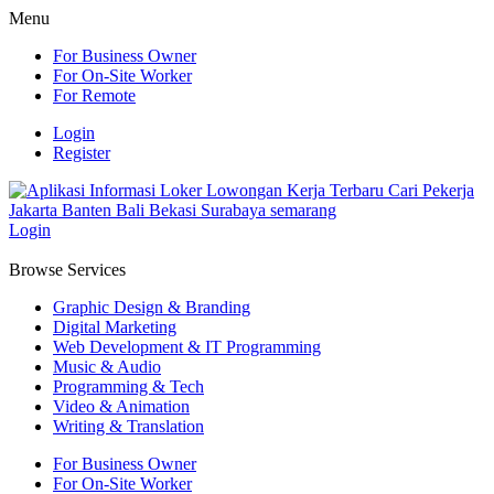
Menu
For Business Owner
For On-Site Worker
For Remote
Login
Register
Login
Browse Services
Graphic Design & Branding
Digital Marketing
Web Development & IT Programming
Music & Audio
Programming & Tech
Video & Animation
Writing & Translation
For Business Owner
For On-Site Worker