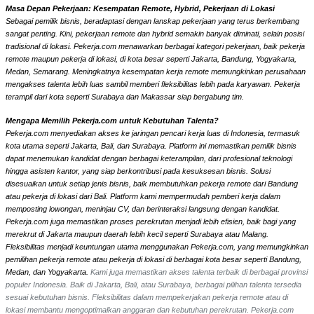
Masa Depan Pekerjaan: Kesempatan Remote, Hybrid, Pekerjaan di Lokasi
Sebagai pemilik bisnis, beradaptasi dengan lanskap pekerjaan yang terus berkembang
sangat penting. Kini, pekerjaan remote dan hybrid semakin banyak diminati, selain posisi
tradisional di lokasi. Pekerja.com menawarkan berbagai kategori pekerjaan, baik pekerja
remote maupun pekerja di lokasi, di kota besar seperti Jakarta, Bandung, Yogyakarta,
Medan, Semarang. Meningkatnya kesempatan kerja remote memungkinkan perusahaan
mengakses talenta lebih luas sambil memberi fleksibilitas lebih pada karyawan. Pekerja
terampil dari kota seperti Surabaya dan Makassar siap bergabung tim.
Mengapa Memilih Pekerja.com untuk Kebutuhan Talenta?
Pekerja.com menyediakan akses ke jaringan pencari kerja luas di Indonesia, termasuk
kota utama seperti Jakarta, Bali, dan Surabaya. Platform ini memastikan pemilik bisnis
dapat menemukan kandidat dengan berbagai keterampilan, dari profesional teknologi
hingga asisten kantor, yang siap berkontribusi pada kesuksesan bisnis. Solusi
disesuaikan untuk setiap jenis bisnis, baik membutuhkan pekerja remote dari Bandung
atau pekerja di lokasi dari Bali. Platform kami mempermudah pemberi kerja dalam
memposting lowongan, meninjau CV, dan berinteraksi langsung dengan kandidat.
Pekerja.com juga memastikan proses perekrutan menjadi lebih efisien, baik bagi yang
merekrut di Jakarta maupun daerah lebih kecil seperti Surabaya atau Malang.
Fleksibilitas menjadi keuntungan utama menggunakan Pekerja.com, yang memungkinkan
pemilihan pekerja remote atau pekerja di lokasi di berbagai kota besar seperti Bandung,
Medan, dan Yogyakarta.
Kami juga memastikan akses talenta terbaik di berbagai provinsi
populer Indonesia. Baik di Jakarta, Bali, atau Surabaya, berbagai pilihan talenta tersedia
sesuai kebutuhan bisnis. Fleksibilitas dalam mempekerjakan pekerja remote atau di
lokasi membantu mengoptimalkan anggaran dan kebutuhan perekrutan. Pekerja.com