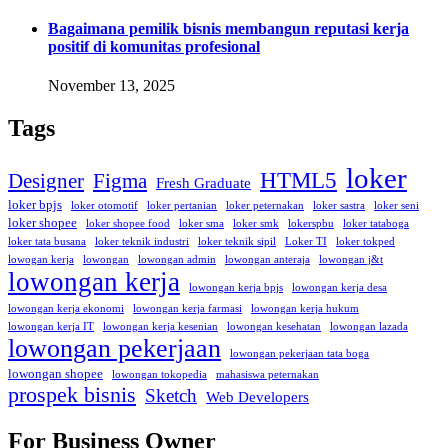
Bagaimana pemilik bisnis membangun reputasi kerja
positif di komunitas profesional
November 13, 2025
Tags
loker
HTML5
Designer
Figma
Fresh Graduate
loker bpjs
loker otomotif
loker pertanian
loker peternakan
loker sastra
loker seni
loker shopee
loker shopee food
loker sma
loker smk
lokerspbu
loker tataboga
loker tata busana
loker teknik industri
loker teknik sipil
Loker TI
loker tokped
lowogan kerja
lowongan
lowongan admin
lowongan anteraja
lowongan j&t
lowongan kerja
lowongan kerja bpjs
lowongan kerja desa
lowongan kerja ekonomi
lowongan kerja farmasi
lowongan kerja hukum
lowongan kerja IT
lowongan kerja kesenian
lowongan kesehatan
lowongan lazada
lowongan pekerjaan
lowongan pekerjaan tata boga
lowongan shopee
lowongan tokopedia
mahasiswa peternakan
prospek bisnis
Sketch
Web Developers
For Business Owner