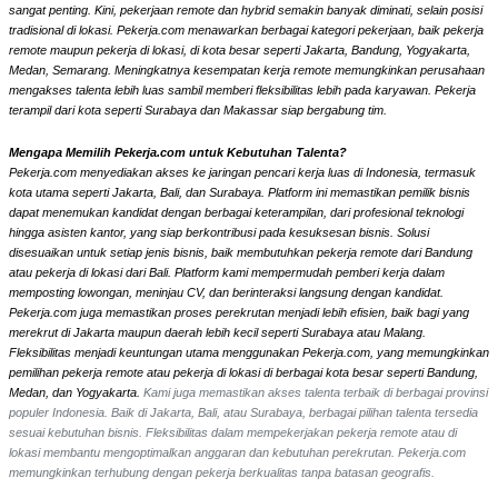
sangat penting. Kini, pekerjaan remote dan hybrid semakin banyak diminati, selain posisi
tradisional di lokasi. Pekerja.com menawarkan berbagai kategori pekerjaan, baik pekerja
remote maupun pekerja di lokasi, di kota besar seperti Jakarta, Bandung, Yogyakarta,
Medan, Semarang. Meningkatnya kesempatan kerja remote memungkinkan perusahaan
mengakses talenta lebih luas sambil memberi fleksibilitas lebih pada karyawan. Pekerja
terampil dari kota seperti Surabaya dan Makassar siap bergabung tim.
Mengapa Memilih Pekerja.com untuk Kebutuhan Talenta?
Pekerja.com menyediakan akses ke jaringan pencari kerja luas di Indonesia, termasuk
kota utama seperti Jakarta, Bali, dan Surabaya. Platform ini memastikan pemilik bisnis
dapat menemukan kandidat dengan berbagai keterampilan, dari profesional teknologi
hingga asisten kantor, yang siap berkontribusi pada kesuksesan bisnis. Solusi
disesuaikan untuk setiap jenis bisnis, baik membutuhkan pekerja remote dari Bandung
atau pekerja di lokasi dari Bali. Platform kami mempermudah pemberi kerja dalam
memposting lowongan, meninjau CV, dan berinteraksi langsung dengan kandidat.
Pekerja.com juga memastikan proses perekrutan menjadi lebih efisien, baik bagi yang
merekrut di Jakarta maupun daerah lebih kecil seperti Surabaya atau Malang.
Fleksibilitas menjadi keuntungan utama menggunakan Pekerja.com, yang memungkinkan
pemilihan pekerja remote atau pekerja di lokasi di berbagai kota besar seperti Bandung,
Medan, dan Yogyakarta.
Kami juga memastikan akses talenta terbaik di berbagai provinsi
populer Indonesia. Baik di Jakarta, Bali, atau Surabaya, berbagai pilihan talenta tersedia
sesuai kebutuhan bisnis. Fleksibilitas dalam mempekerjakan pekerja remote atau di
lokasi membantu mengoptimalkan anggaran dan kebutuhan perekrutan. Pekerja.com
memungkinkan terhubung dengan pekerja berkualitas tanpa batasan geografis.