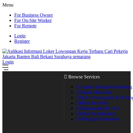
Menu
For Business Owner
For On-Site Worker
For Remote
Login
Register
Login
Browse Services
Graphic Design & Branding
Digital Marketing
Web Development & IT Pr
Music & Audio
Programming & Tech
Video & Animation
Writing & Translation