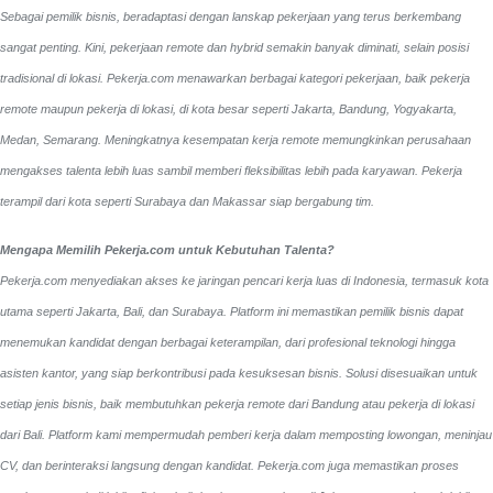
Sebagai pemilik bisnis, beradaptasi dengan lanskap pekerjaan yang terus berkembang
sangat penting. Kini, pekerjaan remote dan hybrid semakin banyak diminati, selain posisi
tradisional di lokasi. Pekerja.com menawarkan berbagai kategori pekerjaan, baik pekerja
remote maupun pekerja di lokasi, di kota besar seperti Jakarta, Bandung, Yogyakarta,
Medan, Semarang. Meningkatnya kesempatan kerja remote memungkinkan perusahaan
mengakses talenta lebih luas sambil memberi fleksibilitas lebih pada karyawan. Pekerja
terampil dari kota seperti Surabaya dan Makassar siap bergabung tim.
Mengapa Memilih Pekerja.com untuk Kebutuhan Talenta?
Pekerja.com menyediakan akses ke jaringan pencari kerja luas di Indonesia, termasuk kota
utama seperti Jakarta, Bali, dan Surabaya. Platform ini memastikan pemilik bisnis dapat
menemukan kandidat dengan berbagai keterampilan, dari profesional teknologi hingga
asisten kantor, yang siap berkontribusi pada kesuksesan bisnis. Solusi disesuaikan untuk
setiap jenis bisnis, baik membutuhkan pekerja remote dari Bandung atau pekerja di lokasi
dari Bali. Platform kami mempermudah pemberi kerja dalam memposting lowongan, meninjau
CV, dan berinteraksi langsung dengan kandidat.
Pekerja.com juga memastikan proses