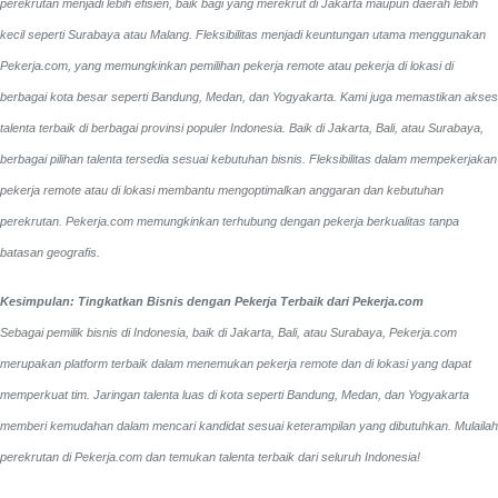
perekrutan menjadi lebih efisien, baik bagi yang merekrut di Jakarta maupun daerah lebih
kecil seperti Surabaya atau Malang. Fleksibilitas menjadi keuntungan utama menggunakan
Pekerja.com, yang memungkinkan pemilihan pekerja remote atau pekerja di lokasi di
berbagai kota besar seperti Bandung, Medan, dan Yogyakarta.
Kami juga memastikan akses
talenta terbaik di berbagai provinsi populer Indonesia. Baik di Jakarta, Bali, atau Surabaya,
berbagai pilihan talenta tersedia sesuai kebutuhan bisnis. Fleksibilitas dalam mempekerjakan
pekerja remote atau di lokasi membantu mengoptimalkan anggaran dan kebutuhan
perekrutan. Pekerja.com memungkinkan terhubung dengan pekerja berkualitas tanpa
batasan geografis.
Kesimpulan: Tingkatkan Bisnis dengan Pekerja Terbaik dari Pekerja.com
Sebagai pemilik bisnis di Indonesia, baik di Jakarta, Bali, atau Surabaya, Pekerja.com
merupakan platform terbaik dalam menemukan pekerja remote dan di lokasi yang dapat
memperkuat tim. Jaringan talenta luas di kota seperti Bandung, Medan, dan Yogyakarta
memberi kemudahan dalam mencari kandidat sesuai keterampilan yang dibutuhkan. Mulailah
perekrutan di Pekerja.com dan temukan talenta terbaik dari seluruh Indonesia!