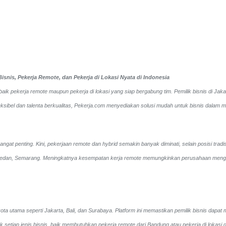
snis, Pekerja Remote, dan Pekerja di Lokasi Nyata di Indonesia
aik pekerja remote maupun pekerja di lokasi yang siap bergabung tim. Pemilik bisnis di Ja
sibel dan talenta berkualitas, Pekerja.com menyediakan solusi mudah untuk bisnis dalam me
gat penting. Kini, pekerjaan remote dan hybrid semakin banyak diminati, selain posisi tradi
, Medan, Semarang. Meningkatnya kesempatan kerja remote memungkinkan perusahaan mengakse
ta utama seperti Jakarta, Bali, dan Surabaya. Platform ini memastikan pemilik bisnis dapat
tuk setiap jenis bisnis, baik membutuhkan pekerja remote dari Bandung atau pekerja di loka