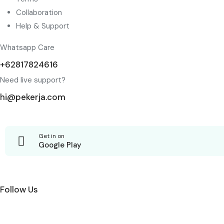
Collaboration
Help & Support
Whatsapp Care
+62817824616
Need live support?
hi@pekerja.com
Get in on
Google Play
Follow Us