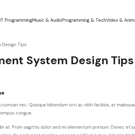
IT Programming
Music & Audio
Programming & Tech
Video & Anim
 Design Tips
ment System Design Tips
ne
 accumsan nec. Quisque bibendum orci ac nibh facilisis, at malesua
ro tempus congue.
udin at. Proin sagittis dolor sed mi elementum pretium. Donec et