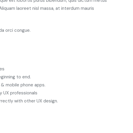
ique elit lobortis purus bibendum, quis dictum metus
. Aliquam laoreet nisl massa, at interdum mauris
ada orci congue.
les
eginning to end.
 & mobile phone apps.
y UX professionals
orrectly with other UX design.