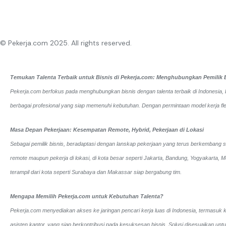
© Pekerja.com 2025. All rights reserved.
Temukan Talenta Terbaik untuk Bisnis di Pekerja.com: Menghubungkan Pemilik Bi
Pekerja.com berfokus pada menghubungkan bisnis dengan talenta terbaik di Indonesia, b
berbagai profesional yang siap memenuhi kebutuhan. Dengan permintaan model kerja flek
Masa Depan Pekerjaan: Kesempatan Remote, Hybrid, Pekerjaan di Lokasi
Sebagai pemilik bisnis, beradaptasi dengan lanskap pekerjaan yang terus berkembang san
remote maupun pekerja di lokasi, di kota besar seperti Jakarta, Bandung, Yogyakarta
terampil dari kota seperti Surabaya dan Makassar siap bergabung tim.
Mengapa Memilih Pekerja.com untuk Kebutuhan Talenta?
Pekerja.com menyediakan akses ke jaringan pencari kerja luas di Indonesia, termasuk ko
asisten kantor, yang siap berkontribusi pada kesuksesan bisnis. Solusi disesuaikan un