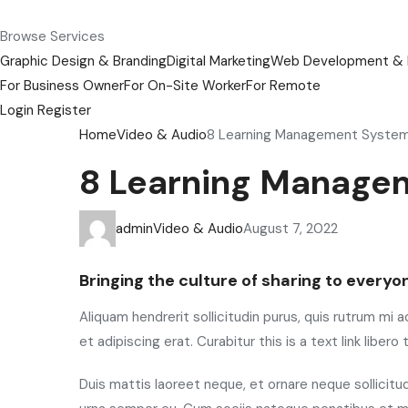
Browse Services
Graphic Design & Branding
Digital Marketing
Web Development & 
For Business Owner
For On-Site Worker
For Remote
Login
Register
Home
Video & Audio
8 Learning Management System
8 Learning Manage
admin
Video & Audio
August 7, 2022
Bringing the culture of sharing to everyo
Aliquam hendrerit sollicitudin purus, quis rutrum mi
et adipiscing erat. Curabitur this is a text link libe
Duis mattis laoreet neque, et ornare neque sollicit