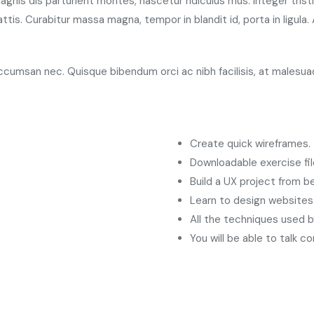
nis dis parturient montes, nascetur ridiculus mus. Integer trist
ttis. Curabitur massa magna, tempor in blandit id, porta in ligula
 accumsan nec. Quisque bibendum orci ac nibh facilisis, at malesu
Create quick wireframes.
Downloadable exercise fi
Build a UX project from b
Learn to design websites
All the techniques used b
You will be able to talk c