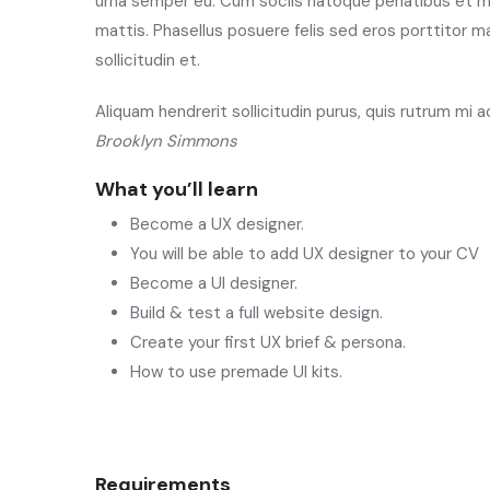
urna semper eu. Cum sociis natoque penatibus et mag
mattis. Phasellus posuere felis sed eros porttitor ma
sollicitudin et.
Aliquam hendrerit sollicitudin purus, quis rutrum mi
Brooklyn Simmons
What you’ll learn
Become a UX designer.
You will be able to add UX designer to your CV
Become a UI designer.
Build & test a full website design.
Create your first UX brief & persona.
How to use premade UI kits.
Requirements