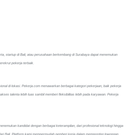
karta, startup di Bali, atau perusahaan berkembang di Surabaya dapat menemukan
rekrut pekerja terbaik.
sional di lokasi. Pekerja.com menawarkan berbagai kategori pekerjaan, baik pekerja
s talenta lebih luas sambil memberi fleksibilitas lebih pada karyawan. Pekerja
 menemukan kandidat dengan berbagai keterampilan, dari profesional teknologi hingga
si dari Bali. Platform kami mempermudah pemberi kerja dalam memposting lowongan,