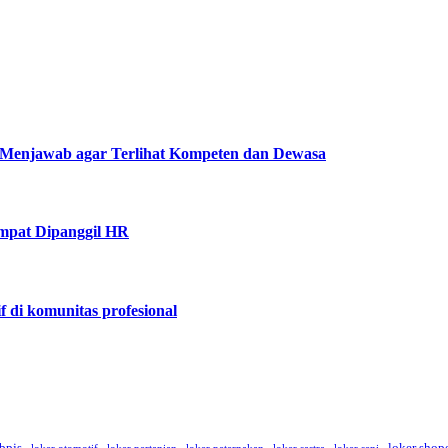
Menjawab agar Terlihat Kompeten dan Dewasa
mpat Dipanggil HR
f di komunitas profesional
 bpjs
loker shop