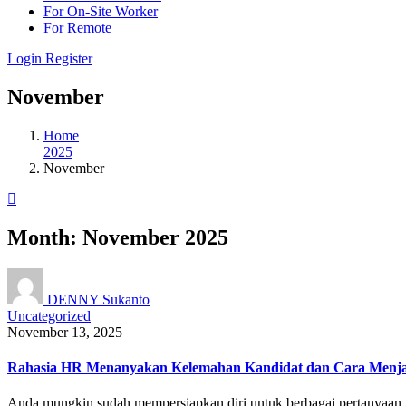
For On-Site Worker
For Remote
Login
Register
November
Home
2025
November
Month:
November 2025
DENNY Sukanto
Uncategorized
November 13, 2025
Rahasia HR Menanyakan Kelemahan Kandidat dan Cara Menja
Anda mungkin sudah mempersiapkan diri untuk berbagai pertanyaan te