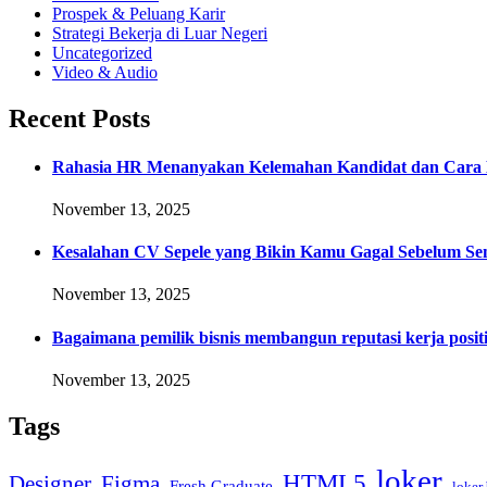
Prospek & Peluang Karir
Strategi Bekerja di Luar Negeri
Uncategorized
Video & Audio
Recent Posts
Rahasia HR Menanyakan Kelemahan Kandidat dan Cara 
November 13, 2025
Kesalahan CV Sepele yang Bikin Kamu Gagal Sebelum Se
November 13, 2025
Bagaimana pemilik bisnis membangun reputasi kerja positi
November 13, 2025
Tags
loker
HTML5
Designer
Figma
Fresh Graduate
loker