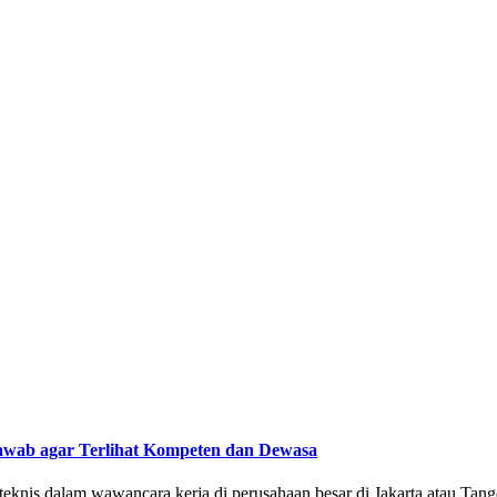
wab agar Terlihat Kompeten dan Dewasa
knis dalam wawancara kerja di perusahaan besar di Jakarta atau Tang