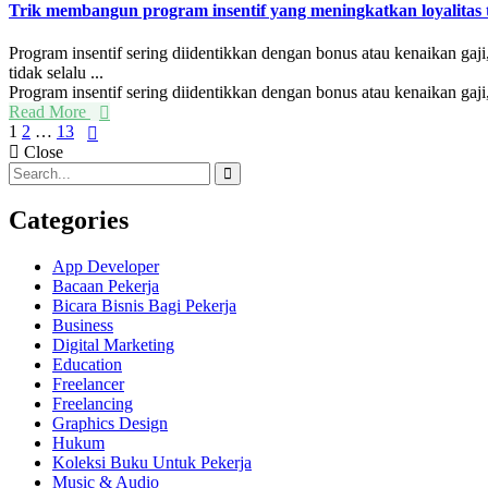
Trik membangun program insentif yang meningkatkan loyalitas
Program insentif sering diidentikkan dengan bonus atau kenaikan gaji
tidak selalu ...
Program insentif sering diidentikkan dengan bonus atau kenaikan gaji, t
Read More
Posts
1
2
…
13
Close
navigation
Categories
App Developer
Bacaan Pekerja
Bicara Bisnis Bagi Pekerja
Business
Digital Marketing
Education
Freelancer
Freelancing
Graphics Design
Hukum
Koleksi Buku Untuk Pekerja
Music & Audio