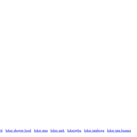
ee
loker shopee food
loker sma
loker smk
lokerspbu
loker tataboga
loker tata busana