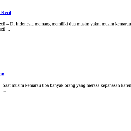
Kecil
 – Di Indonesia memang memiliki dua musim yakni musim kemarau da
l ...
an
t musim kemarau tiba banyak orang yang merasa kepanasan karena te
...