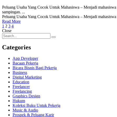
Peluang Usaha Yang Cocok Untuk Mahasiswa – Menjadi mahasiswa buk
sampingan. ...
Peluang Usaha Yang Cocok Untuk Mahasiswa – Menjadi mahasiswa bu
Read More
Posts
1
2
3
4
Close
navigation
Categories
App Developer
Bacaan Pekerja
Bicara Bisnis Bagi Pekerja
Business
Digital Marketing
Education
Freelancer
Freelancing
Graphics Design
Hukum
Koleksi Buku Untuk Pekerja
Music & Audio
Prospek & Peluang Karir