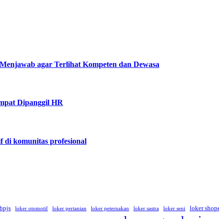
Menjawab agar Terlihat Kompeten dan Dewasa
mpat Dipanggil HR
f di komunitas profesional
 bpjs
loker shop
loker otomotif
loker pertanian
loker peternakan
loker sastra
loker seni