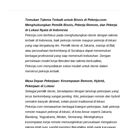
Temukan Talenta Terbaik untuk Bisnis di Pekerja.com:
Menghubungkan Pemilik Bisnis, Pekerja Remote, dan Pekerja
di Lokasi Nyata di Indonesia
Pekerja.com berfokus pada menghubungkan bisnis dengan talenta
terbaik di Indonesia, baik pekerja remote maupun pekerja di lokasi
yang siap bergabung tim. Pemilik bisnis di Jakarta, startup di Bali,
atau perusahaan berkembang di Surabaya dapat menemukan
berbagai profesional yang siap memenuhi kebutuhan. Dengan
permintaan model kerja fleksibel dan talenta berkualitas,
Pekerja.com menyediakan solusi mudah untuk bisnis dalam
merekrut pekerja terbaik.
Masa Depan Pekerjaan: Kesempatan Remote, Hybrid,
Pekerjaan di Lokasi
Sebagai pemilik bisnis, beradaptasi dengan lanskap pekerjaan yang
terus berkembang sangat penting. Kini, pekerjaan remote dan hybrid
semakin banyak diminati, selain posisi tradisional di lokasi.
Pekerja.com menawarkan berbagai kategori pekerjaan, baik pekerja
remote maupun pekerja di lokasi, di kota besar seperti Jakarta,
Bandung, Yogyakarta, Medan, Semarang. Meningkatnya
kesempatan kerja remote memungkinkan perusahaan mengakses
talenta lebih luas sambil memberi fleksibilitas lebih pada karyawan.