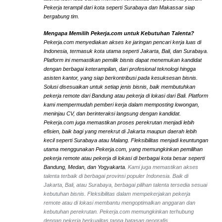
Pekerja terampil dari kota seperti Surabaya dan Makassar siap
bergabung tim.
Mengapa Memilih Pekerja.com untuk Kebutuhan Talenta?
Pekerja.com menyediakan akses ke jaringan pencari kerja luas di
Indonesia, termasuk kota utama seperti Jakarta, Bali, dan Surabaya.
Platform ini memastikan pemilik bisnis dapat menemukan kandidat
dengan berbagai keterampilan, dari profesional teknologi hingga
asisten kantor, yang siap berkontribusi pada kesuksesan bisnis.
Solusi disesuaikan untuk setiap jenis bisnis, baik membutuhkan
pekerja remote dari Bandung atau pekerja di lokasi dari Bali. Platform
kami mempermudah pemberi kerja dalam memposting lowongan,
meninjau CV, dan berinteraksi langsung dengan kandidat.
Pekerja.com juga memastikan proses perekrutan menjadi lebih
efisien, baik bagi yang merekrut di Jakarta maupun daerah lebih
kecil seperti Surabaya atau Malang. Fleksibilitas menjadi keuntungan
utama menggunakan Pekerja.com, yang memungkinkan pemilihan
pekerja remote atau pekerja di lokasi di berbagai kota besar seperti
Bandung, Medan, dan Yogyakarta.
Kami juga memastikan akses
talenta terbaik di berbagai provinsi populer Indonesia. Baik di
Jakarta, Bali, atau Surabaya, berbagai pilihan talenta tersedia sesuai
kebutuhan bisnis. Fleksibilitas dalam mempekerjakan pekerja
remote atau di lokasi membantu mengoptimalkan anggaran dan
kebutuhan perekrutan. Pekerja.com memungkinkan terhubung
dengan pekerja berkualitas tanpa batasan geografis.