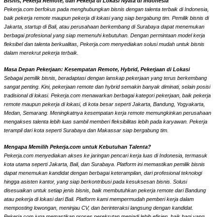
Bisnis, Pekerja Remote, dan Pekerja di Lokasi Nyata di Indonesia
Pekerja.com berfokus pada menghubungkan bisnis dengan talenta terbaik di Indonesia,
baik pekerja remote maupun pekerja di lokasi yang siap bergabung tim. Pemilik bisnis di
Jakarta, startup di Bali, atau perusahaan berkembang di Surabaya dapat menemukan
berbagai profesional yang siap memenuhi kebutuhan. Dengan permintaan model kerja
fleksibel dan talenta berkualitas, Pekerja.com menyediakan solusi mudah untuk bisnis
dalam merekrut pekerja terbaik.
Masa Depan Pekerjaan: Kesempatan Remote, Hybrid, Pekerjaan di Lokasi
Sebagai pemilik bisnis, beradaptasi dengan lanskap pekerjaan yang terus berkembang
sangat penting. Kini, pekerjaan remote dan hybrid semakin banyak diminati, selain posisi
tradisional di lokasi. Pekerja.com menawarkan berbagai kategori pekerjaan, baik pekerja
remote maupun pekerja di lokasi, di kota besar seperti Jakarta, Bandung, Yogyakarta,
Medan, Semarang. Meningkatnya kesempatan kerja remote memungkinkan perusahaan
mengakses talenta lebih luas sambil memberi fleksibilitas lebih pada karyawan. Pekerja
terampil dari kota seperti Surabaya dan Makassar siap bergabung tim.
Mengapa Memilih Pekerja.com untuk Kebutuhan Talenta?
Pekerja.com menyediakan akses ke jaringan pencari kerja luas di Indonesia, termasuk
kota utama seperti Jakarta, Bali, dan Surabaya. Platform ini memastikan pemilik bisnis
dapat menemukan kandidat dengan berbagai keterampilan, dari profesional teknologi
hingga asisten kantor, yang siap berkontribusi pada kesuksesan bisnis. Solusi
disesuaikan untuk setiap jenis bisnis, baik membutuhkan pekerja remote dari Bandung
atau pekerja di lokasi dari Bali. Platform kami mempermudah pemberi kerja dalam
memposting lowongan, meninjau CV, dan berinteraksi langsung dengan kandidat.
Pekerja.com juga memastikan proses perekrutan menjadi lebih efisien, baik bagi yang