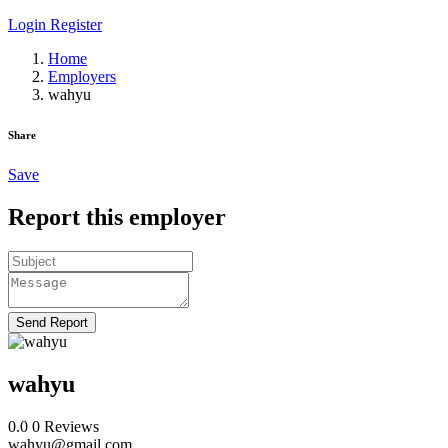
Login
Register
Home
Employers
wahyu
Share
Save
Report this employer
Send Report
wahyu
0.0
0
Reviews
wahyu@gmail.com