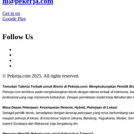
hi@pekerja.com
Get in on
Google Play
Follow Us
© Pekerja.com 2025. All rights reserved.
Temukan Talenta Terbaik untuk Bisnis di Pekerja.com: Menghubungkan Pemilik Bisni
Pekerja.com berfokus pada menghubungkan bisnis dengan talenta terbaik di Indonesia, bai
profesional yang siap memenuhi kebutuhan. Dengan permintaan model kerja fleksibel dan t
Masa Depan Pekerjaan: Kesempatan Remote, Hybrid, Pekerjaan di Lokasi
Sebagai pemilik bisnis, beradaptasi dengan lanskap pekerjaan yang terus berkembang sangat
maupun pekerja di lokasi, di kota besar seperti Jakarta, Bandung, Yogyakarta, Medan, Se
seperti Surabaya dan Makassar siap bergabung tim.
Mengapa Memilih Pekerja.com untuk Kebutuhan Talenta?