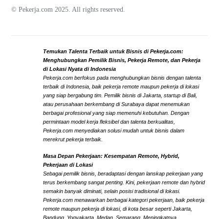
© Pekerja.com 2025. All rights reserved.
Temukan Talenta Terbaik untuk Bisnis di Pekerja.com:
Menghubungkan Pemilik Bisnis, Pekerja Remote, dan Pekerja
di Lokasi Nyata di Indonesia
Pekerja.com berfokus pada menghubungkan bisnis dengan talenta
terbaik di Indonesia, baik pekerja remote maupun pekerja di lokasi
yang siap bergabung tim. Pemilik bisnis di Jakarta, startup di Bali,
atau perusahaan berkembang di Surabaya dapat menemukan
berbagai profesional yang siap memenuhi kebutuhan. Dengan
permintaan model kerja fleksibel dan talenta berkualitas,
Pekerja.com menyediakan solusi mudah untuk bisnis dalam
merekrut pekerja terbaik.
Masa Depan Pekerjaan: Kesempatan Remote, Hybrid,
Pekerjaan di Lokasi
Sebagai pemilik bisnis, beradaptasi dengan lanskap pekerjaan yang
terus berkembang sangat penting. Kini, pekerjaan remote dan hybrid
semakin banyak diminati, selain posisi tradisional di lokasi.
Pekerja.com menawarkan berbagai kategori pekerjaan, baik pekerja
remote maupun pekerja di lokasi, di kota besar seperti Jakarta,
Bandung, Yogyakarta, Medan, Semarang. Meningkatnya