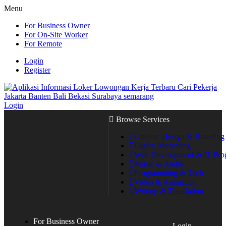
Menu
For Business Owner
For On-Site Worker
For Remote
Login
Register
Login
Browse Services
Graphic Design & Branding
Digital Marketing
Web Development & IT Pr
Music & Audio
Programming & Tech
Video & Animation
Writing & Translation
For Business Owner
Login