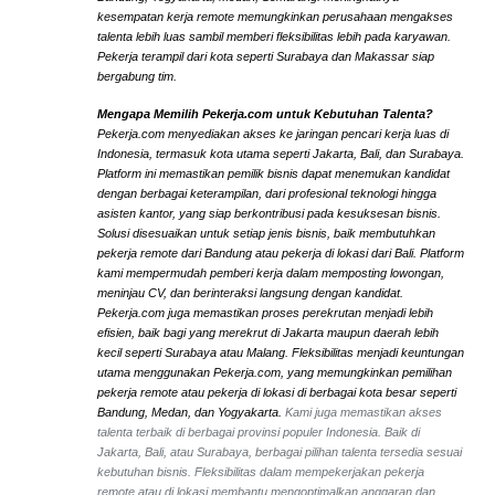
kesempatan kerja remote memungkinkan perusahaan mengakses
talenta lebih luas sambil memberi fleksibilitas lebih pada karyawan.
Pekerja terampil dari kota seperti Surabaya dan Makassar siap
bergabung tim.
Mengapa Memilih Pekerja.com untuk Kebutuhan Talenta?
Pekerja.com menyediakan akses ke jaringan pencari kerja luas di
Indonesia, termasuk kota utama seperti Jakarta, Bali, dan Surabaya.
Platform ini memastikan pemilik bisnis dapat menemukan kandidat
dengan berbagai keterampilan, dari profesional teknologi hingga
asisten kantor, yang siap berkontribusi pada kesuksesan bisnis.
Solusi disesuaikan untuk setiap jenis bisnis, baik membutuhkan
pekerja remote dari Bandung atau pekerja di lokasi dari Bali. Platform
kami mempermudah pemberi kerja dalam memposting lowongan,
meninjau CV, dan berinteraksi langsung dengan kandidat.
Pekerja.com juga memastikan proses perekrutan menjadi lebih
efisien, baik bagi yang merekrut di Jakarta maupun daerah lebih
kecil seperti Surabaya atau Malang. Fleksibilitas menjadi keuntungan
utama menggunakan Pekerja.com, yang memungkinkan pemilihan
pekerja remote atau pekerja di lokasi di berbagai kota besar seperti
Bandung, Medan, dan Yogyakarta.
Kami juga memastikan akses
talenta terbaik di berbagai provinsi populer Indonesia. Baik di
Jakarta, Bali, atau Surabaya, berbagai pilihan talenta tersedia sesuai
kebutuhan bisnis. Fleksibilitas dalam mempekerjakan pekerja
remote atau di lokasi membantu mengoptimalkan anggaran dan