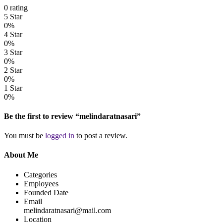
0 rating
5 Star
0%
4 Star
0%
3 Star
0%
2 Star
0%
1 Star
0%
Be the first to review “melindaratnasari”
You must be
logged in
to post a review.
About Me
Categories
Employees
Founded Date
Email
melindaratnasari@mail.com
Location