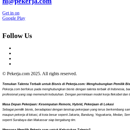
hi@pekerja.com
Get in on
Google Play
Follow Us
© Pekerja.com 2025. All rights reserved.
Temukan Talenta Terbaik untuk Bisnis di Pekerja.com: Menghubungkan Pemilik Bisni
Pekerja.com berfokus pada menghubungkan bisnis dengan talenta terbaik di Indonesia, bai
profesional yang siap memenuhi kebutuhan. Dengan permintaan model kerja fleksibel dan t
Masa Depan Pekerjaan: Kesempatan Remote, Hybrid, Pekerjaan di Lokasi
Sebagai pemilik bisnis, beradaptasi dengan lanskap pekerjaan yang terus berkembang sangat
maupun pekerja di lokasi, di kota besar seperti Jakarta, Bandung, Yogyakarta, Medan, Se
seperti Surabaya dan Makassar siap bergabung tim.
Mengapa Memilih Pekerja.com untuk Kebutuhan Talenta?