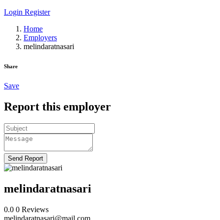
Login
Register
Home
Employers
melindaratnasari
Share
Save
Report this employer
Send Report
melindaratnasari
0.0
0
Reviews
melindaratnasari@mail.com