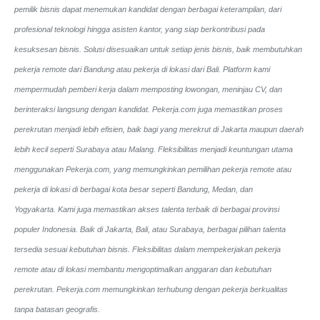
pemilik bisnis dapat menemukan kandidat dengan berbagai keterampilan, dari
profesional teknologi hingga asisten kantor, yang siap berkontribusi pada
kesuksesan bisnis. Solusi disesuaikan untuk setiap jenis bisnis, baik membutuhkan
pekerja remote dari Bandung atau pekerja di lokasi dari Bali. Platform kami
mempermudah pemberi kerja dalam memposting lowongan, meninjau CV, dan
berinteraksi langsung dengan kandidat.
Pekerja.com juga memastikan proses
perekrutan menjadi lebih efisien, baik bagi yang merekrut di Jakarta maupun daerah
lebih kecil seperti Surabaya atau Malang. Fleksibilitas menjadi keuntungan utama
menggunakan Pekerja.com, yang memungkinkan pemilihan pekerja remote atau
pekerja di lokasi di berbagai kota besar seperti Bandung, Medan, dan
Yogyakarta.
Kami juga memastikan akses talenta terbaik di berbagai provinsi
populer Indonesia. Baik di Jakarta, Bali, atau Surabaya, berbagai pilihan talenta
tersedia sesuai kebutuhan bisnis. Fleksibilitas dalam mempekerjakan pekerja
remote atau di lokasi membantu mengoptimalkan anggaran dan kebutuhan
perekrutan. Pekerja.com memungkinkan terhubung dengan pekerja berkualitas
tanpa batasan geografis.