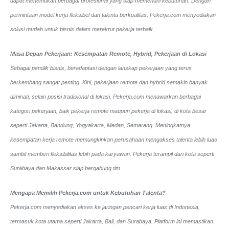
dapat menemukan berbagai profesional yang siap memenuhi kebutuhan. Dengan
permintaan model kerja fleksibel dan talenta berkualitas, Pekerja.com menyediakan
solusi mudah untuk bisnis dalam merekrut pekerja terbaik.
Masa Depan Pekerjaan: Kesempatan Remote, Hybrid, Pekerjaan di Lokasi
Sebagai pemilik bisnis, beradaptasi dengan lanskap pekerjaan yang terus
berkembang sangat penting. Kini, pekerjaan remote dan hybrid semakin banyak
diminati, selain posisi tradisional di lokasi. Pekerja.com menawarkan berbagai
kategori pekerjaan, baik pekerja remote maupun pekerja di lokasi, di kota besar
seperti Jakarta, Bandung, Yogyakarta, Medan, Semarang. Meningkatnya
kesempatan kerja remote memungkinkan perusahaan mengakses talenta lebih luas
sambil memberi fleksibilitas lebih pada karyawan. Pekerja terampil dari kota seperti
Surabaya dan Makassar siap bergabung tim.
Mengapa Memilih Pekerja.com untuk Kebutuhan Talenta?
Pekerja.com menyediakan akses ke jaringan pencari kerja luas di Indonesia,
termasuk kota utama seperti Jakarta, Bali, dan Surabaya. Platform ini memastikan