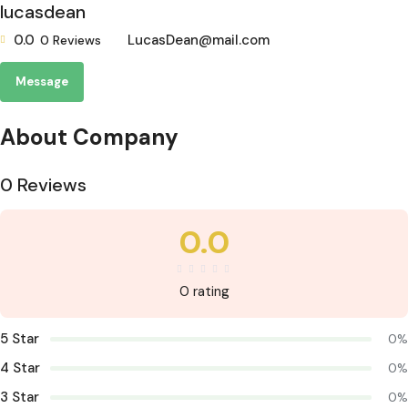
lucasdean
0.0
LucasDean@mail.com
0
Reviews
Message
About Company
0 Reviews
0.0
0 rating
5 Star
0%
4 Star
0%
3 Star
0%