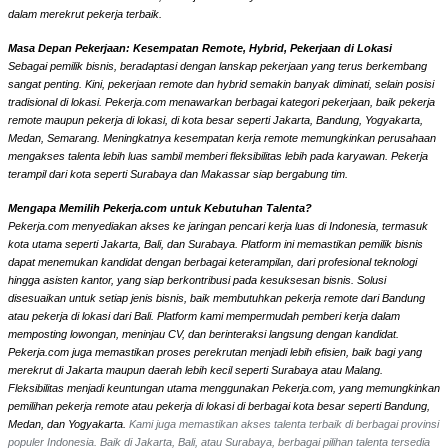
dalam merekrut pekerja terbaik.
Masa Depan Pekerjaan: Kesempatan Remote, Hybrid, Pekerjaan di Lokasi
Sebagai pemilik bisnis, beradaptasi dengan lanskap pekerjaan yang terus berkembang
sangat penting. Kini, pekerjaan remote dan hybrid semakin banyak diminati, selain posisi
tradisional di lokasi. Pekerja.com menawarkan berbagai kategori pekerjaan, baik pekerja
remote maupun pekerja di lokasi, di kota besar seperti Jakarta, Bandung, Yogyakarta,
Medan, Semarang. Meningkatnya kesempatan kerja remote memungkinkan perusahaan
mengakses talenta lebih luas sambil memberi fleksibilitas lebih pada karyawan. Pekerja
terampil dari kota seperti Surabaya dan Makassar siap bergabung tim.
Mengapa Memilih Pekerja.com untuk Kebutuhan Talenta?
Pekerja.com menyediakan akses ke jaringan pencari kerja luas di Indonesia, termasuk
kota utama seperti Jakarta, Bali, dan Surabaya. Platform ini memastikan pemilik bisnis
dapat menemukan kandidat dengan berbagai keterampilan, dari profesional teknologi
hingga asisten kantor, yang siap berkontribusi pada kesuksesan bisnis. Solusi
disesuaikan untuk setiap jenis bisnis, baik membutuhkan pekerja remote dari Bandung
atau pekerja di lokasi dari Bali. Platform kami mempermudah pemberi kerja dalam
memposting lowongan, meninjau CV, dan berinteraksi langsung dengan kandidat.
Pekerja.com juga memastikan proses perekrutan menjadi lebih efisien, baik bagi yang
merekrut di Jakarta maupun daerah lebih kecil seperti Surabaya atau Malang.
Fleksibilitas menjadi keuntungan utama menggunakan Pekerja.com, yang memungkinkan
pemilihan pekerja remote atau pekerja di lokasi di berbagai kota besar seperti Bandung,
Medan, dan Yogyakarta.
Kami juga memastikan akses talenta terbaik di berbagai provinsi
populer Indonesia. Baik di Jakarta, Bali, atau Surabaya, berbagai pilihan talenta tersedia