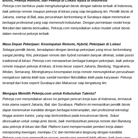
Bisnis, Pekerja Remote, dan Pekerja di Lokasi Nyata di Indonesia
Pekerja.com berfokus pada menghubungkan bisnis dengan talenta terbaik di Indonesia,
baik pekerja remote maupun pekerja di lokasi yang siap bergabung tim. Pemilik bisnis di
Jakarta, startup di Bali, atau perusahaan berkembang di Surabaya dapat menemukan
berbagai profesional yang siap memenuhi kebutuhan. Dengan permintaan model kerja
fleksibel dan talenta berkualitas, Pekerja.com menyediakan solusi mudah untuk bisnis
dalam merekrut pekerja terbaik.
Masa Depan Pekerjaan: Kesempatan Remote, Hybrid, Pekerjaan di Lokasi
Sebagai pemilik bisnis, beradaptasi dengan lanskap pekerjaan yang terus berkembang
sangat penting. Kini, pekerjaan remote dan hybrid semakin banyak diminati, selain posisi
tradisional di lokasi. Pekerja.com menawarkan berbagai kategori pekerjaan, baik pekerja
remote maupun pekerja di lokasi, di kota besar seperti Jakarta, Bandung, Yogyakarta,
Medan, Semarang. Meningkatnya kesempatan kerja remote memungkinkan perusahaan
mengakses talenta lebih luas sambil memberi fleksibilitas lebih pada karyawan. Pekerja
terampil dari kota seperti Surabaya dan Makassar siap bergabung tim.
Mengapa Memilih Pekerja.com untuk Kebutuhan Talenta?
Pekerja.com menyediakan akses ke jaringan pencari kerja luas di Indonesia, termasuk
kota utama seperti Jakarta, Bali, dan Surabaya. Platform ini memastikan pemilik bisnis
dapat menemukan kandidat dengan berbagai keterampilan, dari profesional teknologi
hingga asisten kantor, yang siap berkontribusi pada kesuksesan bisnis. Solusi
disesuaikan untuk setiap jenis bisnis, baik membutuhkan pekerja remote dari Bandung
atau pekerja di lokasi dari Bali. Platform kami mempermudah pemberi kerja dalam
memposting lowongan, meninjau CV, dan berinteraksi langsung dengan kandidat.
Pekerja.com juga memastikan proses perekrutan menjadi lebih efisien, baik bagi yang