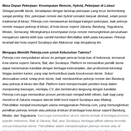
Masa Depan Pekerjaan: Kesempatan Remote, Hybrid, Pekerjaan di Lokasi
Sebagai pemilik bisnis, beradaptasi dengan lanskap pekerjaan yang terus berkembang
sangat penting. Kini, pekerjaan remote dan hybrid semakin banyak diminati, selain posisi
tradisional di lokasi. Pekerja.com menawarkan berbagai kategori pekerjaan, baik pekerja
remote maupun pekerja di lokasi, di kota besar seperti Jakarta, Bandung, Yogyakarta,
Medan, Semarang. Meningkatnya kesempatan kerja remote memungkinkan perusahaan
mengakses talenta lebih luas sambil memberi fleksibilitas lebih pada karyawan. Pekerja
terampil dari kota seperti Surabaya dan Makassar siap bergabung tim.
Mengapa Memilih Pekerja.com untuk Kebutuhan Talenta?
Pekerja.com menyediakan akses ke jaringan pencari kerja luas di Indonesia, termasuk
kota utama seperti Jakarta, Bali, dan Surabaya. Platform ini memastikan pemilik bisnis
dapat menemukan kandidat dengan berbagai keterampilan, dari profesional teknologi
hingga asisten kantor, yang siap berkontribusi pada kesuksesan bisnis. Solusi
disesuaikan untuk setiap jenis bisnis, baik membutuhkan pekerja remote dari Bandung
atau pekerja di lokasi dari Bali. Platform kami mempermudah pemberi kerja dalam
memposting lowongan, meninjau CV, dan berinteraksi langsung dengan kandidat.
Pekerja.com juga memastikan proses perekrutan menjadi lebih efisien, baik bagi yang
merekrut di Jakarta maupun daerah lebih kecil seperti Surabaya atau Malang.
Fleksibilitas menjadi keuntungan utama menggunakan Pekerja.com, yang memungkinkan
pemilihan pekerja remote atau pekerja di lokasi di berbagai kota besar seperti Bandung,
Medan, dan Yogyakarta.
Kami juga memastikan akses talenta terbaik di berbagai provinsi
populer Indonesia. Baik di Jakarta, Bali, atau Surabaya, berbagai pilihan talenta tersedia
sesuai kebutuhan bisnis. Fleksibilitas dalam mempekerjakan pekerja remote atau di