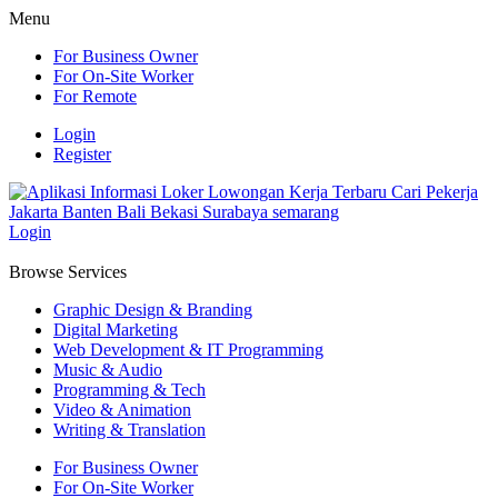
Menu
For Business Owner
For On-Site Worker
For Remote
Login
Register
Login
Browse Services
Graphic Design & Branding
Digital Marketing
Web Development & IT Programming
Music & Audio
Programming & Tech
Video & Animation
Writing & Translation
For Business Owner
For On-Site Worker