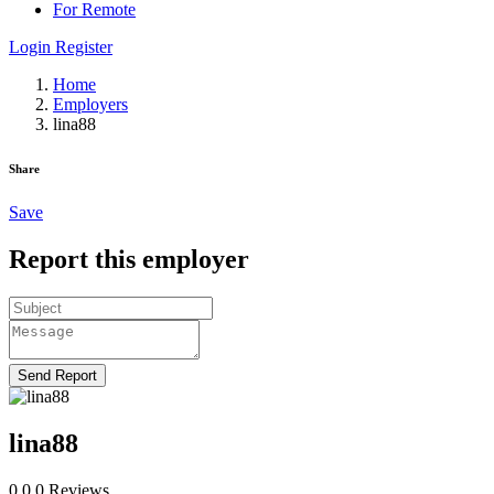
For Remote
Login
Register
Home
Employers
lina88
Share
Save
Report this employer
Send Report
lina88
0.0
0
Reviews