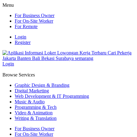
Menu
For Business Owner
For On-Site Worker
For Remote
Login
Register
Login
Browse Services
Graphic Design & Branding
Digital Marketing
Web Development & IT Programming
Music & Audio
Programming & Tech
Video & Animation
Writing & Translation
For Business Owner
For On-Site Worker