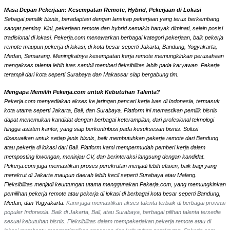
Masa Depan Pekerjaan: Kesempatan Remote, Hybrid, Pekerjaan di Lokasi
Sebagai pemilik bisnis, beradaptasi dengan lanskap pekerjaan yang terus berkembang
sangat penting. Kini, pekerjaan remote dan hybrid semakin banyak diminati, selain posisi
tradisional di lokasi. Pekerja.com menawarkan berbagai kategori pekerjaan, baik pekerja
remote maupun pekerja di lokasi, di kota besar seperti Jakarta, Bandung, Yogyakarta,
Medan, Semarang. Meningkatnya kesempatan kerja remote memungkinkan perusahaan
mengakses talenta lebih luas sambil memberi fleksibilitas lebih pada karyawan. Pekerja
terampil dari kota seperti Surabaya dan Makassar siap bergabung tim.
Mengapa Memilih Pekerja.com untuk Kebutuhan Talenta?
Pekerja.com menyediakan akses ke jaringan pencari kerja luas di Indonesia, termasuk
kota utama seperti Jakarta, Bali, dan Surabaya. Platform ini memastikan pemilik bisnis
dapat menemukan kandidat dengan berbagai keterampilan, dari profesional teknologi
hingga asisten kantor, yang siap berkontribusi pada kesuksesan bisnis. Solusi
disesuaikan untuk setiap jenis bisnis, baik membutuhkan pekerja remote dari Bandung
atau pekerja di lokasi dari Bali. Platform kami mempermudah pemberi kerja dalam
memposting lowongan, meninjau CV, dan berinteraksi langsung dengan kandidat.
Pekerja.com juga memastikan proses perekrutan menjadi lebih efisien, baik bagi yang
merekrut di Jakarta maupun daerah lebih kecil seperti Surabaya atau Malang.
Fleksibilitas menjadi keuntungan utama menggunakan Pekerja.com, yang memungkinkan
pemilihan pekerja remote atau pekerja di lokasi di berbagai kota besar seperti Bandung,
Medan, dan Yogyakarta.
Kami juga memastikan akses talenta terbaik di berbagai provinsi
populer Indonesia. Baik di Jakarta, Bali, atau Surabaya, berbagai pilihan talenta tersedia
sesuai kebutuhan bisnis. Fleksibilitas dalam mempekerjakan pekerja remote atau di