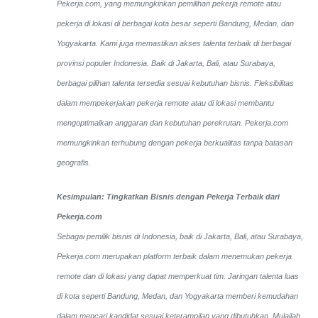
Pekerja.com, yang memungkinkan pemilihan pekerja remote atau
pekerja di lokasi di berbagai kota besar seperti Bandung, Medan, dan
Yogyakarta.
Kami juga memastikan akses talenta terbaik di berbagai
provinsi populer Indonesia. Baik di Jakarta, Bali, atau Surabaya,
berbagai pilihan talenta tersedia sesuai kebutuhan bisnis. Fleksibilitas
dalam mempekerjakan pekerja remote atau di lokasi membantu
mengoptimalkan anggaran dan kebutuhan perekrutan. Pekerja.com
memungkinkan terhubung dengan pekerja berkualitas tanpa batasan
geografis.
Kesimpulan: Tingkatkan Bisnis dengan Pekerja Terbaik dari
Pekerja.com
Sebagai pemilik bisnis di Indonesia, baik di Jakarta, Bali, atau Surabaya,
Pekerja.com merupakan platform terbaik dalam menemukan pekerja
remote dan di lokasi yang dapat memperkuat tim. Jaringan talenta luas
di kota seperti Bandung, Medan, dan Yogyakarta memberi kemudahan
dalam mencari kandidat sesuai keterampilan yang dibutuhkan. Mulailah