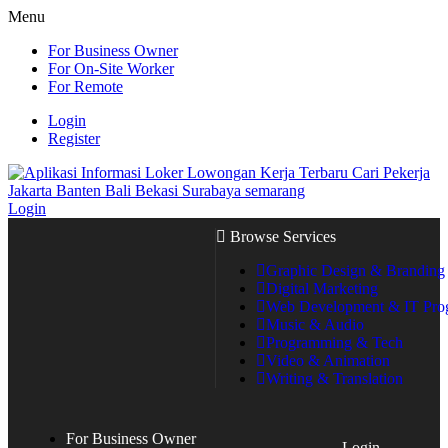
Menu
For Business Owner
For On-Site Worker
For Remote
Login
Register
Login
Browse Services
Graphic Design & Branding
Digital Marketing
Web Development & IT Pr
Music & Audio
Programming & Tech
Video & Animation
Writing & Translation
For Business Owner
Login