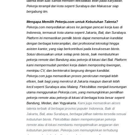
talenta lebih luas sambil memberi fleksibilitas lebih pada karyawan.
Pekerja terampil dari kota seperti Surabaya dan Makassar siap
bergabung tim.
Mengapa Memilih Pekerja.com untuk Kebutuhan Talenta?
Pekerja.com menyediakan akses ke jaringan pencari kerja luas di
Indonesia, termasuk kota utama seperti Jakarta, Bali, dan Surabaya.
Platform ini memastikan pemilik bisnis dapat menemukan kandidat
dengan berbagai keterampilan, dari profesional teknologi hingga
asisten kantor, yang siap berkontribusi pada kesuksesan bisnis.
Solusi disesuaikan untuk setiap jenis bisnis, baik membutuhkan
pekerja remote dari Bandung atau pekerja di lokasi dari Bali. Platform
kami mempermudah pemberi kerja dalam memposting lowongan,
meninjau CV, dan berinteraksi langsung dengan kandidat.
Pekerja.com juga memastikan proses perekrutan menjadi lebih
efisien, baik bagi yang merekrut di Jakarta maupun daerah lebih
kecil seperti Surabaya atau Malang. Fleksibilitas menjadi keuntungan
utama menggunakan Pekerja.com, yang memungkinkan pemilihan
pekerja remote atau pekerja di lokasi di berbagai kota besar seperti
Bandung, Medan, dan Yogyakarta.
Kami juga memastikan akses
talenta terbaik di berbagai provinsi populer Indonesia. Baik di
Jakarta, Bali, atau Surabaya, berbagai pilihan talenta tersedia sesuai
kebutuhan bisnis. Fleksibilitas dalam mempekerjakan pekerja
remote atau di lokasi membantu mengoptimalkan anggaran dan
kebutuhan perekrutan. Pekerja.com memungkinkan terhubung