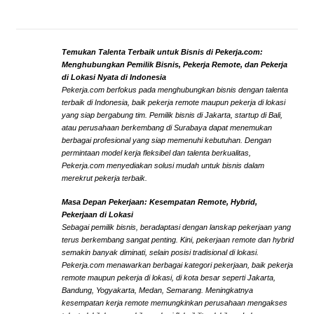
Temukan Talenta Terbaik untuk Bisnis di Pekerja.com:
Menghubungkan Pemilik Bisnis, Pekerja Remote, dan Pekerja
di Lokasi Nyata di Indonesia
Pekerja.com berfokus pada menghubungkan bisnis dengan talenta
terbaik di Indonesia, baik pekerja remote maupun pekerja di lokasi
yang siap bergabung tim. Pemilik bisnis di Jakarta, startup di Bali,
atau perusahaan berkembang di Surabaya dapat menemukan
berbagai profesional yang siap memenuhi kebutuhan. Dengan
permintaan model kerja fleksibel dan talenta berkualitas,
Pekerja.com menyediakan solusi mudah untuk bisnis dalam
merekrut pekerja terbaik.
Masa Depan Pekerjaan: Kesempatan Remote, Hybrid,
Pekerjaan di Lokasi
Sebagai pemilik bisnis, beradaptasi dengan lanskap pekerjaan yang
terus berkembang sangat penting. Kini, pekerjaan remote dan hybrid
semakin banyak diminati, selain posisi tradisional di lokasi.
Pekerja.com menawarkan berbagai kategori pekerjaan, baik pekerja
remote maupun pekerja di lokasi, di kota besar seperti Jakarta,
Bandung, Yogyakarta, Medan, Semarang. Meningkatnya
kesempatan kerja remote memungkinkan perusahaan mengakses