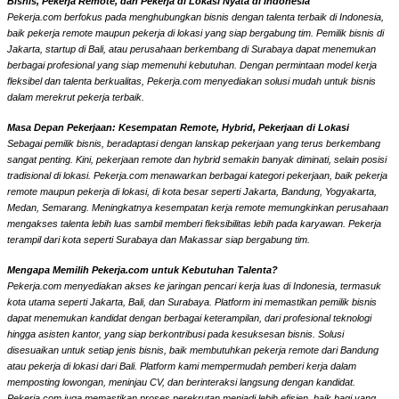
Bisnis, Pekerja Remote, dan Pekerja di Lokasi Nyata di Indonesia
Pekerja.com berfokus pada menghubungkan bisnis dengan talenta terbaik di Indonesia,
baik pekerja remote maupun pekerja di lokasi yang siap bergabung tim. Pemilik bisnis di
Jakarta, startup di Bali, atau perusahaan berkembang di Surabaya dapat menemukan
berbagai profesional yang siap memenuhi kebutuhan. Dengan permintaan model kerja
fleksibel dan talenta berkualitas, Pekerja.com menyediakan solusi mudah untuk bisnis
dalam merekrut pekerja terbaik.
Masa Depan Pekerjaan: Kesempatan Remote, Hybrid, Pekerjaan di Lokasi
Sebagai pemilik bisnis, beradaptasi dengan lanskap pekerjaan yang terus berkembang
sangat penting. Kini, pekerjaan remote dan hybrid semakin banyak diminati, selain posisi
tradisional di lokasi. Pekerja.com menawarkan berbagai kategori pekerjaan, baik pekerja
remote maupun pekerja di lokasi, di kota besar seperti Jakarta, Bandung, Yogyakarta,
Medan, Semarang. Meningkatnya kesempatan kerja remote memungkinkan perusahaan
mengakses talenta lebih luas sambil memberi fleksibilitas lebih pada karyawan. Pekerja
terampil dari kota seperti Surabaya dan Makassar siap bergabung tim.
Mengapa Memilih Pekerja.com untuk Kebutuhan Talenta?
Pekerja.com menyediakan akses ke jaringan pencari kerja luas di Indonesia, termasuk
kota utama seperti Jakarta, Bali, dan Surabaya. Platform ini memastikan pemilik bisnis
dapat menemukan kandidat dengan berbagai keterampilan, dari profesional teknologi
hingga asisten kantor, yang siap berkontribusi pada kesuksesan bisnis. Solusi
disesuaikan untuk setiap jenis bisnis, baik membutuhkan pekerja remote dari Bandung
atau pekerja di lokasi dari Bali. Platform kami mempermudah pemberi kerja dalam
memposting lowongan, meninjau CV, dan berinteraksi langsung dengan kandidat.
Pekerja.com juga memastikan proses perekrutan menjadi lebih efisien, baik bagi yang