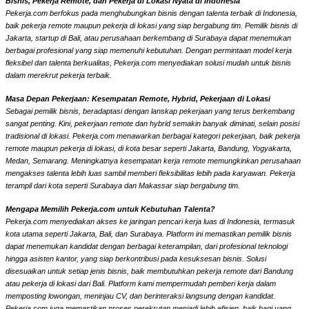
Bisnis, Pekerja Remote, dan Pekerja di Lokasi Nyata di Indonesia
Pekerja.com berfokus pada menghubungkan bisnis dengan talenta terbaik di Indonesia,
baik pekerja remote maupun pekerja di lokasi yang siap bergabung tim. Pemilik bisnis di
Jakarta, startup di Bali, atau perusahaan berkembang di Surabaya dapat menemukan
berbagai profesional yang siap memenuhi kebutuhan. Dengan permintaan model kerja
fleksibel dan talenta berkualitas, Pekerja.com menyediakan solusi mudah untuk bisnis
dalam merekrut pekerja terbaik.
Masa Depan Pekerjaan: Kesempatan Remote, Hybrid, Pekerjaan di Lokasi
Sebagai pemilik bisnis, beradaptasi dengan lanskap pekerjaan yang terus berkembang
sangat penting. Kini, pekerjaan remote dan hybrid semakin banyak diminati, selain posisi
tradisional di lokasi. Pekerja.com menawarkan berbagai kategori pekerjaan, baik pekerja
remote maupun pekerja di lokasi, di kota besar seperti Jakarta, Bandung, Yogyakarta,
Medan, Semarang. Meningkatnya kesempatan kerja remote memungkinkan perusahaan
mengakses talenta lebih luas sambil memberi fleksibilitas lebih pada karyawan. Pekerja
terampil dari kota seperti Surabaya dan Makassar siap bergabung tim.
Mengapa Memilih Pekerja.com untuk Kebutuhan Talenta?
Pekerja.com menyediakan akses ke jaringan pencari kerja luas di Indonesia, termasuk
kota utama seperti Jakarta, Bali, dan Surabaya. Platform ini memastikan pemilik bisnis
dapat menemukan kandidat dengan berbagai keterampilan, dari profesional teknologi
hingga asisten kantor, yang siap berkontribusi pada kesuksesan bisnis. Solusi
disesuaikan untuk setiap jenis bisnis, baik membutuhkan pekerja remote dari Bandung
atau pekerja di lokasi dari Bali. Platform kami mempermudah pemberi kerja dalam
memposting lowongan, meninjau CV, dan berinteraksi langsung dengan kandidat.
Pekerja.com juga memastikan proses perekrutan menjadi lebih efisien, baik bagi yang