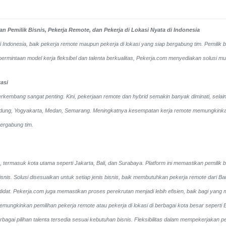
 Pemilik Bisnis, Pekerja Remote, dan Pekerja di Lokasi Nyata di Indonesia
ndonesia, baik pekerja remote maupun pekerja di lokasi yang siap bergabung tim. Pemilik bi
intaan model kerja fleksibel dan talenta berkualitas, Pekerja.com menyediakan solusi mud
asi
rkembang sangat penting. Kini, pekerjaan remote dan hybrid semakin banyak diminati, selain 
Bandung, Yogyakarta, Medan, Semarang. Meningkatnya kesempatan kerja remote memungkinkan 
bergabung tim.
, termasuk kota utama seperti Jakarta, Bali, dan Surabaya. Platform ini memastikan pemilik 
isnis. Solusi disesuaikan untuk setiap jenis bisnis, baik membutuhkan pekerja remote dari B
didat.
Pekerja.com juga memastikan proses perekrutan menjadi lebih efisien, baik bagi yang 
ungkinkan pemilihan pekerja remote atau pekerja di lokasi di berbagai kota besar sepert
 berbagai pilihan talenta tersedia sesuai kebutuhan bisnis. Fleksibilitas dalam mempekerjak