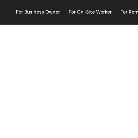
For Business Owner
For On-Site Worker
For Re