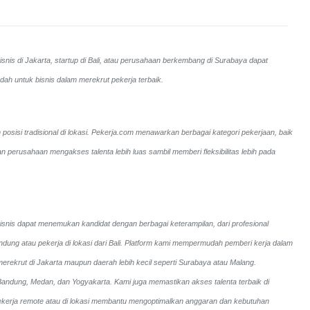
snis di Jakarta, startup di Bali, atau perusahaan berkembang di Surabaya dapat
ah untuk bisnis dalam merekrut pekerja terbaik.
posisi tradisional di lokasi. Pekerja.com menawarkan berbagai kategori pekerjaan, baik
perusahaan mengakses talenta lebih luas sambil memberi fleksibilitas lebih pada
bisnis dapat menemukan kandidat dengan berbagai keterampilan, dari profesional
andung atau pekerja di lokasi dari Bali. Platform kami mempermudah pemberi kerja dalam
merekrut di Jakarta maupun daerah lebih kecil seperti Surabaya atau Malang.
i Bandung, Medan, dan Yogyakarta.
Kami juga memastikan akses talenta terbaik di
an pekerja remote atau di lokasi membantu mengoptimalkan anggaran dan kebutuhan