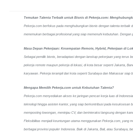
Temukan Talenta Terbaik untuk Bisnis di Pekerja.com: Menghubungkan
Pekerja.com berfokus pada menghubungkan bisnis dengan talenta terbaik di I
menemukan berbagai profesional yang siap memenuhi kebutuhan. Dengan perm
Masa Depan Pekerjaan: Kesempatan Remote, Hybrid, Pekerjaan di Lok
Sebagai pemilik bisnis, beradaptasi dengan lanskap pekerjaan yang terus be
pekerja remote maupun pekerja di lokasi, di kota besar seperti Jakarta, 
karyawan. Pekerja terampil dari kota seperti Surabaya dan Makassar siap 
Mengapa Memilih Pekerja.com untuk Kebutuhan Talenta?
Pekerja.com menyediakan akses ke jaringan pencari kerja luas di Indonesia
teknologi hingga asisten kantor, yang siap berkontribusi pada kesuksesan b
memposting lowongan, meninjau CV, dan berinteraksi langsung dengan kan
Fleksibilitas menjadi keuntungan utama menggunakan Pekerja.com, yang mem
berbagai provinsi populer Indonesia. Baik di Jakarta, Bali, atau Surabaya,