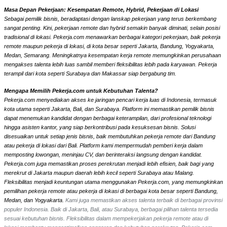
Masa Depan Pekerjaan: Kesempatan Remote, Hybrid, Pekerjaan di Lokasi
Sebagai pemilik bisnis, beradaptasi dengan lanskap pekerjaan yang terus berkembang
sangat penting. Kini, pekerjaan remote dan hybrid semakin banyak diminati, selain posisi
tradisional di lokasi. Pekerja.com menawarkan berbagai kategori pekerjaan, baik pekerja
remote maupun pekerja di lokasi, di kota besar seperti Jakarta, Bandung, Yogyakarta,
Medan, Semarang. Meningkatnya kesempatan kerja remote memungkinkan perusahaan
mengakses talenta lebih luas sambil memberi fleksibilitas lebih pada karyawan. Pekerja
terampil dari kota seperti Surabaya dan Makassar siap bergabung tim.
Mengapa Memilih Pekerja.com untuk Kebutuhan Talenta?
Pekerja.com menyediakan akses ke jaringan pencari kerja luas di Indonesia, termasuk
kota utama seperti Jakarta, Bali, dan Surabaya. Platform ini memastikan pemilik bisnis
dapat menemukan kandidat dengan berbagai keterampilan, dari profesional teknologi
hingga asisten kantor, yang siap berkontribusi pada kesuksesan bisnis. Solusi
disesuaikan untuk setiap jenis bisnis, baik membutuhkan pekerja remote dari Bandung
atau pekerja di lokasi dari Bali. Platform kami mempermudah pemberi kerja dalam
memposting lowongan, meninjau CV, dan berinteraksi langsung dengan kandidat.
Pekerja.com juga memastikan proses perekrutan menjadi lebih efisien, baik bagi yang
merekrut di Jakarta maupun daerah lebih kecil seperti Surabaya atau Malang.
Fleksibilitas menjadi keuntungan utama menggunakan Pekerja.com, yang memungkinkan
pemilihan pekerja remote atau pekerja di lokasi di berbagai kota besar seperti Bandung,
Medan, dan Yogyakarta.
Kami juga memastikan akses talenta terbaik di berbagai provinsi
populer Indonesia. Baik di Jakarta, Bali, atau Surabaya, berbagai pilihan talenta tersedia
sesuai kebutuhan bisnis. Fleksibilitas dalam mempekerjakan pekerja remote atau di