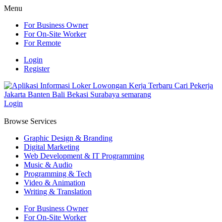
Menu
For Business Owner
For On-Site Worker
For Remote
Login
Register
Login
Browse Services
Graphic Design & Branding
Digital Marketing
Web Development & IT Programming
Music & Audio
Programming & Tech
Video & Animation
Writing & Translation
For Business Owner
For On-Site Worker