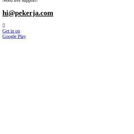
Need live support?
hi@pekerja.com
Get in on
Google Play