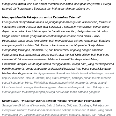
mengakses talenta lebih luas sambil memberi fleksibilitas lebih pada karyawan. Pekerja
terampil dari kota seperti Surabaya dan Makassar siap bergabung tim.
Mengapa Memilih Pekerja.com untuk Kebutuhan Talenta?
Pekerja.com menyediakan akses ke jaringan pencari kerja luas di Indonesia, termasuk
kota utama seperti Jakarta, Bali, dan Surabaya. Platform ini memastikan pemilik bisnis
dapat menemukan kandidat dengan berbagai keterampilan, dari profesional teknologi
hingga asisten kantor, yang siap berkontribusi pada kesuksesan bisnis. Solusi
disesuaikan untuk setiap jenis bisnis, baik membutuhkan pekerja remote dari Bandung
atau pekerja di lokasi dari Bali. Platform kami mempermudah pemberi kerja dalam
memposting lowongan, meninjau CV, dan berinteraksi langsung dengan kandidat.
Pekerja.com juga memastikan proses perekrutan menjadi lebih efisien, baik bagi yang
merekrut di Jakarta maupun daerah lebih kecil seperti Surabaya atau Malang.
Fleksibilitas menjadi keuntungan utama menggunakan Pekerja.com, yang memungkinkan
pemilihan pekerja remote atau pekerja di lokasi di berbagai kota besar seperti Bandung,
Medan, dan Yogyakarta.
Kami juga memastikan akses talenta terbaik di berbagai provinsi
populer Indonesia. Baik di Jakarta, Bali, atau Surabaya, berbagai pilihan talenta tersedia
sesuai kebutuhan bisnis. Fleksibilitas dalam mempekerjakan pekerja remote atau di
lokasi membantu mengoptimalkan anggaran dan kebutuhan perekrutan. Pekerja.com
memungkinkan terhubung dengan pekerja berkualitas tanpa batasan geografis.
Kesimpulan: Tingkatkan Bisnis dengan Pekerja Terbaik dari Pekerja.com
Sebagai pemilik bisnis di Indonesia, baik di Jakarta, Bali, atau Surabaya, Pekerja.com
merupakan platform terbaik dalam menemukan pekerja remote dan di lokasi yang dapat
memperkuat tim. Jaringan talenta luas di kota seperti Bandung, Medan, dan Yogyakarta