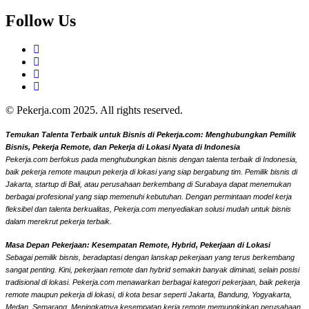
Follow Us
© Pekerja.com 2025. All rights reserved.
Temukan Talenta Terbaik untuk Bisnis di Pekerja.com: Menghubungkan Pemilik
Bisnis, Pekerja Remote, dan Pekerja di Lokasi Nyata di Indonesia
Pekerja.com berfokus pada menghubungkan bisnis dengan talenta terbaik di Indonesia,
baik pekerja remote maupun pekerja di lokasi yang siap bergabung tim. Pemilik bisnis di
Jakarta, startup di Bali, atau perusahaan berkembang di Surabaya dapat menemukan
berbagai profesional yang siap memenuhi kebutuhan. Dengan permintaan model kerja
fleksibel dan talenta berkualitas, Pekerja.com menyediakan solusi mudah untuk bisnis
dalam merekrut pekerja terbaik.
Masa Depan Pekerjaan: Kesempatan Remote, Hybrid, Pekerjaan di Lokasi
Sebagai pemilik bisnis, beradaptasi dengan lanskap pekerjaan yang terus berkembang
sangat penting. Kini, pekerjaan remote dan hybrid semakin banyak diminati, selain posisi
tradisional di lokasi. Pekerja.com menawarkan berbagai kategori pekerjaan, baik pekerja
remote maupun pekerja di lokasi, di kota besar seperti Jakarta, Bandung, Yogyakarta,
Medan, Semarang. Meningkatnya kesempatan kerja remote memungkinkan perusahaan