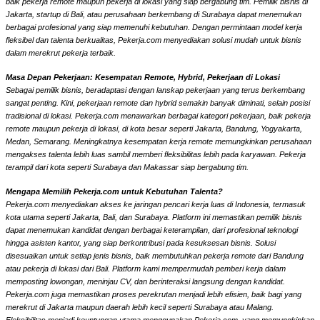
baik pekerja remote maupun pekerja di lokasi yang siap bergabung tim. Pemilik bisnis di
Jakarta, startup di Bali, atau perusahaan berkembang di Surabaya dapat menemukan
berbagai profesional yang siap memenuhi kebutuhan. Dengan permintaan model kerja
fleksibel dan talenta berkualitas, Pekerja.com menyediakan solusi mudah untuk bisnis
dalam merekrut pekerja terbaik.
Masa Depan Pekerjaan: Kesempatan Remote, Hybrid, Pekerjaan di Lokasi
Sebagai pemilik bisnis, beradaptasi dengan lanskap pekerjaan yang terus berkembang
sangat penting. Kini, pekerjaan remote dan hybrid semakin banyak diminati, selain posisi
tradisional di lokasi. Pekerja.com menawarkan berbagai kategori pekerjaan, baik pekerja
remote maupun pekerja di lokasi, di kota besar seperti Jakarta, Bandung, Yogyakarta,
Medan, Semarang. Meningkatnya kesempatan kerja remote memungkinkan perusahaan
mengakses talenta lebih luas sambil memberi fleksibilitas lebih pada karyawan. Pekerja
terampil dari kota seperti Surabaya dan Makassar siap bergabung tim.
Mengapa Memilih Pekerja.com untuk Kebutuhan Talenta?
Pekerja.com menyediakan akses ke jaringan pencari kerja luas di Indonesia, termasuk
kota utama seperti Jakarta, Bali, dan Surabaya. Platform ini memastikan pemilik bisnis
dapat menemukan kandidat dengan berbagai keterampilan, dari profesional teknologi
hingga asisten kantor, yang siap berkontribusi pada kesuksesan bisnis. Solusi
disesuaikan untuk setiap jenis bisnis, baik membutuhkan pekerja remote dari Bandung
atau pekerja di lokasi dari Bali. Platform kami mempermudah pemberi kerja dalam
memposting lowongan, meninjau CV, dan berinteraksi langsung dengan kandidat.
Pekerja.com juga memastikan proses perekrutan menjadi lebih efisien, baik bagi yang
merekrut di Jakarta maupun daerah lebih kecil seperti Surabaya atau Malang.
Fleksibilitas menjadi keuntungan utama menggunakan Pekerja.com, yang memungkinkan