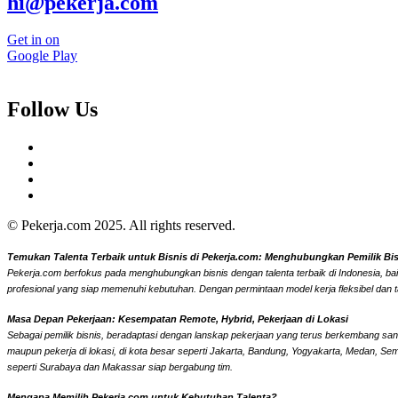
hi@pekerja.com
Get in on
Google Play
Follow Us
© Pekerja.com 2025. All rights reserved.
Temukan Talenta Terbaik untuk Bisnis di Pekerja.com: Menghubungkan Pemilik Bisni
Pekerja.com berfokus pada menghubungkan bisnis dengan talenta terbaik di Indonesia, bai
profesional yang siap memenuhi kebutuhan. Dengan permintaan model kerja fleksibel dan t
Masa Depan Pekerjaan: Kesempatan Remote, Hybrid, Pekerjaan di Lokasi
Sebagai pemilik bisnis, beradaptasi dengan lanskap pekerjaan yang terus berkembang sangat
maupun pekerja di lokasi, di kota besar seperti Jakarta, Bandung, Yogyakarta, Medan, Se
seperti Surabaya dan Makassar siap bergabung tim.
Mengapa Memilih Pekerja.com untuk Kebutuhan Talenta?