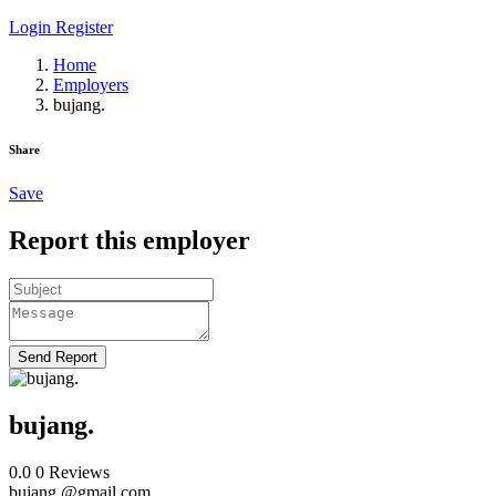
Login
Register
Home
Employers
bujang.
Share
Save
Report this employer
Send Report
bujang.
0.0
0
Reviews
bujang.@gmail.com