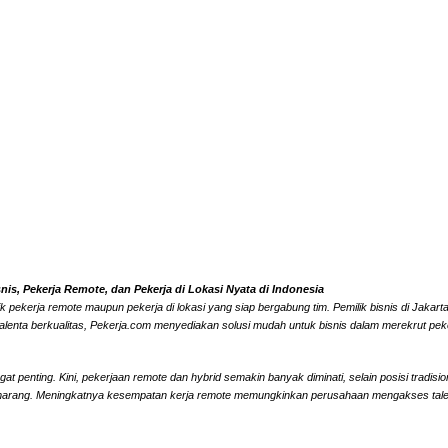
s, Pekerja Remote, dan Pekerja di Lokasi Nyata di Indonesia
k pekerja remote maupun pekerja di lokasi yang siap bergabung tim. Pemilik bisnis di Jaka
alenta berkualitas, Pekerja.com menyediakan solusi mudah untuk bisnis dalam merekrut peke
 penting. Kini, pekerjaan remote dan hybrid semakin banyak diminati, selain posisi tradisi
marang. Meningkatnya kesempatan kerja remote memungkinkan perusahaan mengakses talenta l