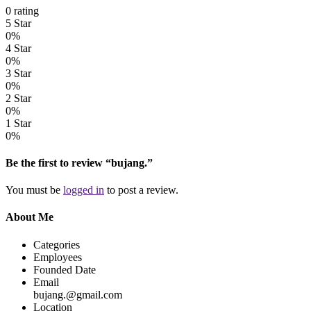
0 rating
5 Star
0%
4 Star
0%
3 Star
0%
2 Star
0%
1 Star
0%
Be the first to review “bujang.”
You must be
logged in
to post a review.
About Me
Categories
Employees
Founded Date
Email
bujang.@gmail.com
Location