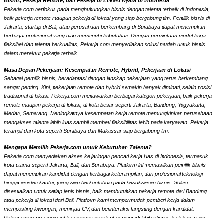
Bisnis, Pekerja Remote, dan Pekerja di Lokasi Nyata di Indonesia
Pekerja.com berfokus pada menghubungkan bisnis dengan talenta terbaik di Indonesia,
baik pekerja remote maupun pekerja di lokasi yang siap bergabung tim. Pemilik bisnis di
Jakarta, startup di Bali, atau perusahaan berkembang di Surabaya dapat menemukan
berbagai profesional yang siap memenuhi kebutuhan. Dengan permintaan model kerja
fleksibel dan talenta berkualitas, Pekerja.com menyediakan solusi mudah untuk bisnis
dalam merekrut pekerja terbaik.
Masa Depan Pekerjaan: Kesempatan Remote, Hybrid, Pekerjaan di Lokasi
Sebagai pemilik bisnis, beradaptasi dengan lanskap pekerjaan yang terus berkembang
sangat penting. Kini, pekerjaan remote dan hybrid semakin banyak diminati, selain posisi
tradisional di lokasi. Pekerja.com menawarkan berbagai kategori pekerjaan, baik pekerja
remote maupun pekerja di lokasi, di kota besar seperti Jakarta, Bandung, Yogyakarta,
Medan, Semarang. Meningkatnya kesempatan kerja remote memungkinkan perusahaan
mengakses talenta lebih luas sambil memberi fleksibilitas lebih pada karyawan. Pekerja
terampil dari kota seperti Surabaya dan Makassar siap bergabung tim.
Mengapa Memilih Pekerja.com untuk Kebutuhan Talenta?
Pekerja.com menyediakan akses ke jaringan pencari kerja luas di Indonesia, termasuk
kota utama seperti Jakarta, Bali, dan Surabaya. Platform ini memastikan pemilik bisnis
dapat menemukan kandidat dengan berbagai keterampilan, dari profesional teknologi
hingga asisten kantor, yang siap berkontribusi pada kesuksesan bisnis. Solusi
disesuaikan untuk setiap jenis bisnis, baik membutuhkan pekerja remote dari Bandung
atau pekerja di lokasi dari Bali. Platform kami mempermudah pemberi kerja dalam
memposting lowongan, meninjau CV, dan berinteraksi langsung dengan kandidat.
Pekerja.com juga memastikan proses perekrutan menjadi lebih efisien, baik bagi yang