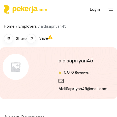
Login
Home
Employers
aldisapriyan45
Save
Share
aldisapriyan45
0.0
0
Reviews
AldiSapriyan45@mail.com