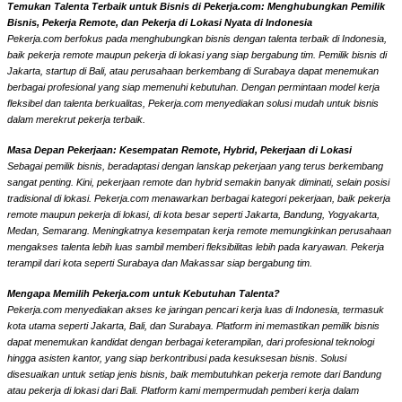
Temukan Talenta Terbaik untuk Bisnis di Pekerja.com: Menghubungkan Pemilik
Bisnis, Pekerja Remote, dan Pekerja di Lokasi Nyata di Indonesia
Pekerja.com berfokus pada menghubungkan bisnis dengan talenta terbaik di Indonesia,
baik pekerja remote maupun pekerja di lokasi yang siap bergabung tim. Pemilik bisnis di
Jakarta, startup di Bali, atau perusahaan berkembang di Surabaya dapat menemukan
berbagai profesional yang siap memenuhi kebutuhan. Dengan permintaan model kerja
fleksibel dan talenta berkualitas, Pekerja.com menyediakan solusi mudah untuk bisnis
dalam merekrut pekerja terbaik.
Masa Depan Pekerjaan: Kesempatan Remote, Hybrid, Pekerjaan di Lokasi
Sebagai pemilik bisnis, beradaptasi dengan lanskap pekerjaan yang terus berkembang
sangat penting. Kini, pekerjaan remote dan hybrid semakin banyak diminati, selain posisi
tradisional di lokasi. Pekerja.com menawarkan berbagai kategori pekerjaan, baik pekerja
remote maupun pekerja di lokasi, di kota besar seperti Jakarta, Bandung, Yogyakarta,
Medan, Semarang. Meningkatnya kesempatan kerja remote memungkinkan perusahaan
mengakses talenta lebih luas sambil memberi fleksibilitas lebih pada karyawan. Pekerja
terampil dari kota seperti Surabaya dan Makassar siap bergabung tim.
Mengapa Memilih Pekerja.com untuk Kebutuhan Talenta?
Pekerja.com menyediakan akses ke jaringan pencari kerja luas di Indonesia, termasuk
kota utama seperti Jakarta, Bali, dan Surabaya. Platform ini memastikan pemilik bisnis
dapat menemukan kandidat dengan berbagai keterampilan, dari profesional teknologi
hingga asisten kantor, yang siap berkontribusi pada kesuksesan bisnis. Solusi
disesuaikan untuk setiap jenis bisnis, baik membutuhkan pekerja remote dari Bandung
atau pekerja di lokasi dari Bali. Platform kami mempermudah pemberi kerja dalam