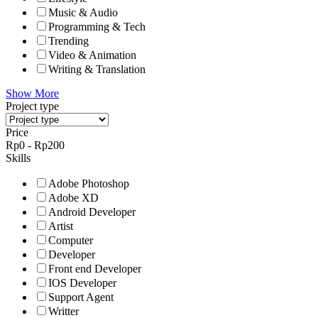
Music & Audio
Programming & Tech
Trending
Video & Animation
Writing & Translation
Show More
Project type
Price
Rp
0
-
Rp
200
Skills
Adobe Photoshop
Adobe XD
Android Developer
Artist
Computer
Developer
Front end Developer
IOS Developer
Support Agent
Writter