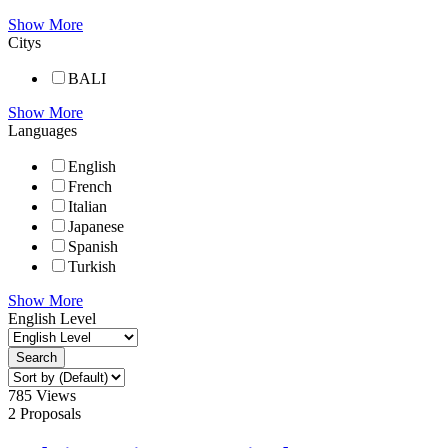
Show More
Citys
BALI
Show More
Languages
English
French
Italian
Japanese
Spanish
Turkish
Show More
English Level
Search
785
Views
2 Proposals