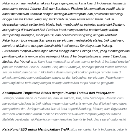
Pekerja.com menyediakan akses ke jaringan pencari kerja luas di Indonesia, termasuk
kota utama seperti Jakarta, Bali, dan Surabaya. Platform ini memastikan pemilik bisnis
dapat menemukan kandidat dengan berbagai keterampilan, dari profesional teknologi
hingga asisten kantor, yang siap berkontribusi pada kesuksesan bisnis. Solusi
disesuaikan untuk setiap jenis bisnis, baik membutuhkan pekerja remote dari Bandung
atau pekerja di lokasi dari Bali. Platform kami mempermudah pemberi kerja dalam
memposting lowongan, meninjau CV, dan berinteraksi langsung dengan kandidat.
Pekerja.com juga memastikan proses perekrutan menjadi lebih efisien, baik bagi yang
merekrut di Jakarta maupun daerah lebih kecil seperti Surabaya atau Malang.
Fleksibilitas menjadi keuntungan utama menggunakan Pekerja.com, yang memungkinkan
pemilihan pekerja remote atau pekerja di lokasi di berbagai kota besar seperti Bandung,
Medan, dan Yogyakarta.
Kami juga memastikan akses talenta terbaik di berbagai provinsi
populer Indonesia. Baik di Jakarta, Bali, atau Surabaya, berbagai pilihan talenta tersedia
sesuai kebutuhan bisnis. Fleksibilitas dalam mempekerjakan pekerja remote atau di
lokasi membantu mengoptimalkan anggaran dan kebutuhan perekrutan. Pekerja.com
memungkinkan terhubung dengan pekerja berkualitas tanpa batasan geografis.
Kesimpulan: Tingkatkan Bisnis dengan Pekerja Terbaik dari Pekerja.com
Sebagai pemilik bisnis di Indonesia, baik di Jakarta, Bali, atau Surabaya, Pekerja.com
merupakan platform terbaik dalam menemukan pekerja remote dan di lokasi yang dapat
memperkuat tim. Jaringan talenta luas di kota seperti Bandung, Medan, dan Yogyakarta
memberi kemudahan dalam mencari kandidat sesuai keterampilan yang dibutuhkan.
Mulailah perekrutan di Pekerja.com dan temukan talenta terbaik dari seluruh Indonesia!
Kata Kunci SEO untuk Meningkatkan Trafik
situs pencarian kerja Indonesia, pekerja