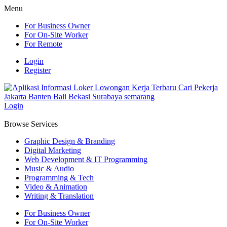
Menu
For Business Owner
For On-Site Worker
For Remote
Login
Register
Login
Browse Services
Graphic Design & Branding
Digital Marketing
Web Development & IT Programming
Music & Audio
Programming & Tech
Video & Animation
Writing & Translation
For Business Owner
For On-Site Worker