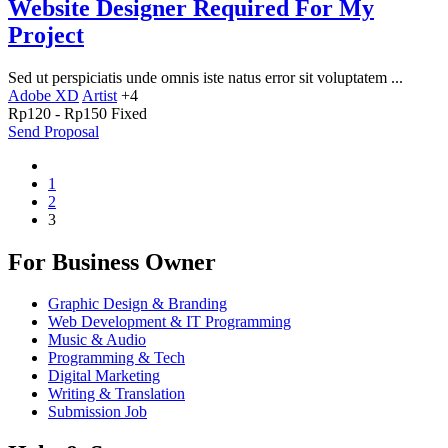
Website Designer Required For My
Project
Sed ut perspiciatis unde omnis iste natus error sit voluptatem ...
Adobe XD
Artist
+4
Rp
120
-
Rp
150
Fixed
Send Proposal
1
2
3
For Business Owner
Graphic Design & Branding
Web Development & IT Programming
Music & Audio
Programming & Tech
Digital Marketing
Writing & Translation
Submission Job