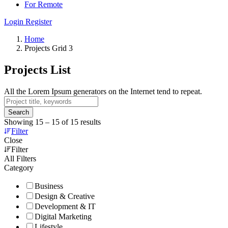
For Remote
Login
Register
Home
Projects Grid 3
Projects List
All the Lorem Ipsum generators on the Internet tend to repeat.
Search
Showing
15
–
15
of 15 results
Filter
Close
Filter
All Filters
Category
Business
Design & Creative
Development & IT
Digital Marketing
Lifestyle