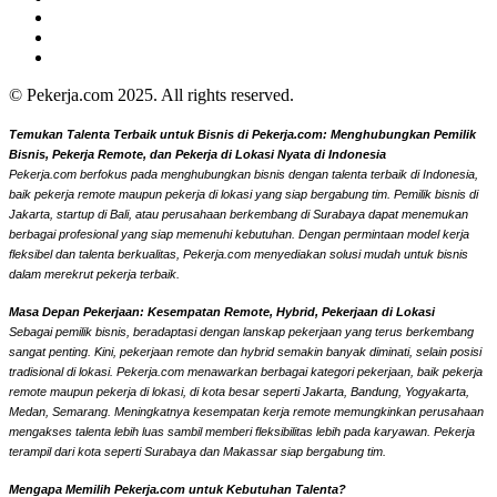
© Pekerja.com 2025. All rights reserved.
Temukan Talenta Terbaik untuk Bisnis di Pekerja.com: Menghubungkan Pemilik
Bisnis, Pekerja Remote, dan Pekerja di Lokasi Nyata di Indonesia
Pekerja.com berfokus pada menghubungkan bisnis dengan talenta terbaik di Indonesia,
baik pekerja remote maupun pekerja di lokasi yang siap bergabung tim. Pemilik bisnis di
Jakarta, startup di Bali, atau perusahaan berkembang di Surabaya dapat menemukan
berbagai profesional yang siap memenuhi kebutuhan. Dengan permintaan model kerja
fleksibel dan talenta berkualitas, Pekerja.com menyediakan solusi mudah untuk bisnis
dalam merekrut pekerja terbaik.
Masa Depan Pekerjaan: Kesempatan Remote, Hybrid, Pekerjaan di Lokasi
Sebagai pemilik bisnis, beradaptasi dengan lanskap pekerjaan yang terus berkembang
sangat penting. Kini, pekerjaan remote dan hybrid semakin banyak diminati, selain posisi
tradisional di lokasi. Pekerja.com menawarkan berbagai kategori pekerjaan, baik pekerja
remote maupun pekerja di lokasi, di kota besar seperti Jakarta, Bandung, Yogyakarta,
Medan, Semarang. Meningkatnya kesempatan kerja remote memungkinkan perusahaan
mengakses talenta lebih luas sambil memberi fleksibilitas lebih pada karyawan. Pekerja
terampil dari kota seperti Surabaya dan Makassar siap bergabung tim.
Mengapa Memilih Pekerja.com untuk Kebutuhan Talenta?