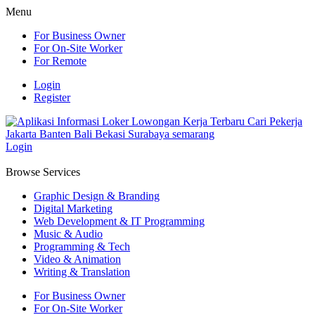
Menu
For Business Owner
For On-Site Worker
For Remote
Login
Register
Login
Browse Services
Graphic Design & Branding
Digital Marketing
Web Development & IT Programming
Music & Audio
Programming & Tech
Video & Animation
Writing & Translation
For Business Owner
For On-Site Worker