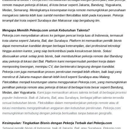
remote maupun pekerja di lokasi, di kota besar seperti Jakarta, Bandung, Yogyakarta,
Medan, Semarang. Meningkatnya kesempatan kerja remote memungkinkan perusahaan
mengakses talenta lebih luas sambil memberi fleksibilitas lebih pada karyawan. Pekerja
terampil dari kota seperti Surabaya dan Makassar siap bergabung tim.
Mengapa Memilih Pekerja.com untuk Kebutuhan Talenta?
Pekerja.com menyediakan akses ke jaringan pencari kerja luas di Indonesia, termasuk
kota utama seperti Jakarta, Bali, dan Surabaya. Platform ini memastikan pemilik bisnis
dapat menemukan kandidat dengan berbagai keterampilan, dari profesional teknologi
hingga asisten kantor, yang siap berkontribusi pada kesuksesan bisnis. Solusi
disesuaikan untuk setiap jenis bisnis, baik membutuhkan pekerja remote dari Bandung
atau pekerja di lokasi dari Bali. Platform kami mempermudah pemberi kerja dalam
memposting lowongan, meninjau CV, dan berinteraksi langsung dengan kandidat.
Pekerja.com juga memastikan proses perekrutan menjadi lebih efisien, baik bagi yang
merekrut di Jakarta maupun daerah lebih kecil seperti Surabaya atau Malang.
Fleksibilitas menjadi keuntungan utama menggunakan Pekerja.com, yang memungkinkan
pemilihan pekerja remote atau pekerja di lokasi di berbagai kota besar seperti Bandung,
Medan, dan Yogyakarta.
Kami juga memastikan akses talenta terbaik di berbagai provinsi
populer Indonesia. Baik di Jakarta, Bali, atau Surabaya, berbagai pilihan talenta tersedia
sesuai kebutuhan bisnis. Fleksibilitas dalam mempekerjakan pekerja remote atau di
lokasi membantu mengoptimalkan anggaran dan kebutuhan perekrutan. Pekerja.com
memungkinkan terhubung dengan pekerja berkualitas tanpa batasan geografis.
Kesimpulan: Tingkatkan Bisnis dengan Pekerja Terbaik dari Pekerja.com
Sebagai pemilik bisnis di Indonesia, baik di Jakarta, Bali, atau Surabaya, Pekerja.com