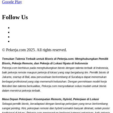
Google Play
Follow Us
© Pekerja.com 2025. All rights reserved.
Temukan Talenta Terbaik untuk Bisnis di Pekerja.com: Menghubungkan Pemilik
Bisnis, Pekerja Remote, dan Pekerja di Lokasi Nyata di Indonesia
Pekerja.com berfokus pada menghubungkan bisnis dengan talenta terbaik di Indonesia,
baik pekerja remote maupun pekerja di lokasi yang siap bergabung tim. Pemilik bisnis di
Jakarta, startup di Bali, atau perusahaan berkembang di Surabaya dapat menemukan
berbagai profesional yang siap memenuhi kebutuhan. Dengan permintaan model kerja
fleksibel dan talenta berkualitas, Pekerja.com menyediakan solusi mudah untuk bisnis
dalam merekrut pekerja terbaik.
Masa Depan Pekerjaan: Kesempatan Remote, Hybrid, Pekerjaan di Lokasi
Sebagai pemilik bisnis, beradaptasi dengan lanskap pekerjaan yang terus berkembang
sangat penting. Kini, pekerjaan remote dan hybrid semakin banyak diminati, selain posisi
tradisional di lokasi. Pekerja.com menawarkan berbagai kategori pekerjaan, baik pekerja