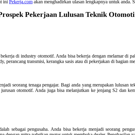
t ini
Pekerja.com
akan menghadirkan ulasan lengkapnya untuk anda. S
Prospek Pekerjaan Lulusan Teknik Otomoti
a bekerja di industry otomotif. Anda bisa bekerja dengan melamar di p
, perancang transmisi, kerangka sasis atau di pekerjakan di bagian me
menjadi seorang tenaga pengajar. Bagi anda yang merupakan lulusan te
urusan otomotif. Anda juga bisa melanjutkan ke jenjang S2 dan kem
a adalah sebagai pengusaha. Anda bisa bekerja menjadi seorang pen
ama dengan mitra pabrikan motor untuk membuka dealer. Penghasilan ya