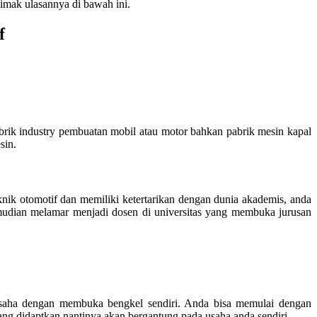
imak ulasannya di bawah ini.
f
abrik industry pembuatan mobil atau motor bahkan pabrik mesin kapal
sin.
knik otomotif dan memiliki ketertarikan dengan dunia akademis, anda
udian melamar menjadi dosen di universitas yang membuka jurusan
gusaha dengan membuka bengkel sendiri. Anda bisa memulai dengan
ng didaptkan nantinya akan bergantung pada usaha anda sendiri.