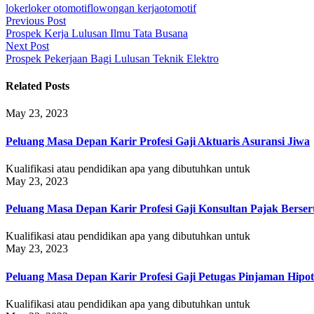
loker
loker otomotif
lowongan kerja
otomotif
Post
Previous Post
Prospek Kerja Lulusan Ilmu Tata Busana
navigation
Next Post
Prospek Pekerjaan Bagi Lulusan Teknik Elektro
Related Posts
May 23, 2023
Peluang Masa Depan Karir Profesi Gaji Aktuaris Asuransi Jiwa
Kualifikasi atau pendidikan apa yang dibutuhkan untuk
May 23, 2023
Peluang Masa Depan Karir Profesi Gaji Konsultan Pajak Bersert
Kualifikasi atau pendidikan apa yang dibutuhkan untuk
May 23, 2023
Peluang Masa Depan Karir Profesi Gaji Petugas Pinjaman Hipo
Kualifikasi atau pendidikan apa yang dibutuhkan untuk