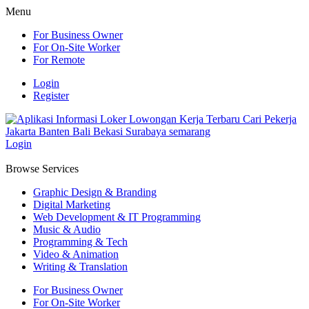
Menu
For Business Owner
For On-Site Worker
For Remote
Login
Register
Login
Browse Services
Graphic Design & Branding
Digital Marketing
Web Development & IT Programming
Music & Audio
Programming & Tech
Video & Animation
Writing & Translation
For Business Owner
For On-Site Worker