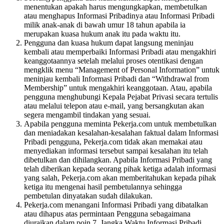
menentukan apakah harus mengungkapkan, membetulkan
atau menghapus Informasi Pribadinya atau Informasi Pribadi
milik anak-anak di bawah umur 18 tahun apabila ia
merupakan kuasa hukum anak itu pada waktu itu.
Pengguna dan kuasa hukum dapat langsung meninjau
kembali atau memperbaiki Informasi Pribadi atau mengakhiri
keanggotaannya setelah melalui proses otentikasi dengan
mengklik menu “Management of Personal Information” untuk
meninjau kembali Informasi Pribadi dan “Withdrawal from
Membership” untuk mengakhiri keanggotaan. Atau, apabila
pengguna menghubungi Kepala Pejabat Privasi secara tertulis
atau melalui telepon atau e-mail, yang bersangkutan akan
segera mengambil tindakan yang sesuai.
Apabila pengguna meminta Pekerja.com untuk membetulkan
dan meniadakan kesalahan-kesalahan faktual dalam Informasi
Pribadi pengguna, Pekerja.com tidak akan memakai atau
menyediakan informasi tersebut sampai kesalahan itu telah
dibetulkan dan dihilangkan. Apabila Informasi Pribadi yang
telah diberikan kepada seorang pihak ketiga adalah informasi
yang salah, Pekerja.com akan memberitahukan kepada pihak
ketiga itu mengenai hasil pembetulannya sehingga
pembetulan dinyatakan sudah dilakukan.
Pekerja.com menangani Informasi Pribadi yang dibatalkan
atau dihapus atas permintaan Pengguna sebagaimana
diuraikan dalam poin 7. Jangka Waktu Informasi Pribadi