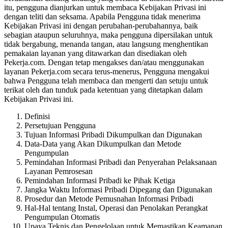
itu, pengguna dianjurkan untuk membaca Kebijakan Privasi ini
dengan teliti dan seksama. Apabila Pengguna tidak menerima
Kebijakan Privasi ini dengan perubahan-perubahannya, baik
sebagian ataupun seluruhnya, maka pengguna dipersilakan untuk
tidak bergabung, menanda tangan, atau langsung menghentikan
pemakaian layanan yang ditawarkan dan disediakan oleh
Pekerja.com. Dengan tetap mengakses dan/atau menggunakan
layanan Pekerja.com secara terus-menerus, Pengguna mengakui
bahwa Pengguna telah membaca dan mengerti dan setuju untuk
terikat oleh dan tunduk pada ketentuan yang ditetapkan dalam
Kebijakan Privasi ini.
Definisi
Persetujuan Pengguna
Tujuan Informasi Pribadi Dikumpulkan dan Digunakan
Data-Data yang Akan Dikumpulkan dan Metode
Pengumpulan
Pemindahan Informasi Pribadi dan Penyerahan Pelaksanaan
Layanan Pemrosesan
Pemindahan Informasi Pribadi ke Pihak Ketiga
Jangka Waktu Informasi Pribadi Dipegang dan Digunakan
Prosedur dan Metode Pemusnahan Informasi Pribadi
Hal-Hal tentang Instal, Operasi dan Penolakan Perangkat
Pengumpulan Otomatis
Upaya Teknis dan Pengelolaan untuk Memastikan Keamanan