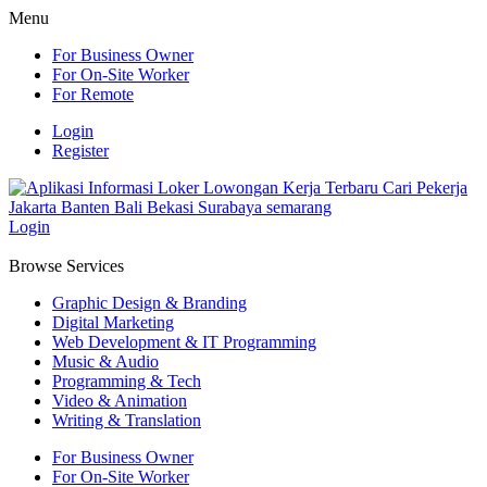
Menu
For Business Owner
For On-Site Worker
For Remote
Login
Register
Login
Browse Services
Graphic Design & Branding
Digital Marketing
Web Development & IT Programming
Music & Audio
Programming & Tech
Video & Animation
Writing & Translation
For Business Owner
For On-Site Worker