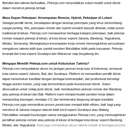
fleksibel dan talenta berkualitas, Pekerja.com menyediakan solusi mudah untuk bisnis
dalam merekrut pekerja terbaik.
Masa Depan Pekerjaan: Kesempatan Remote, Hybrid, Pekerjaan di Lokasi
Sebagai pemilik bisnis, beradaptasi dengan lanskap pekerjaan yang terus berkembang
sangat penting. Kini, pekerjaan remote dan hybrid semakin banyak diminati, selain posisi
tradisional di lokasi. Pekerja.com menawarkan berbagai kategori pekerjaan, baik pekerja
remote maupun pekerja di lokasi, di kota besar seperti Jakarta, Bandung, Yogyakarta,
Medan, Semarang. Meningkatnya kesempatan kerja remote memungkinkan perusahaan
mengakses talenta lebih luas sambil memberi fleksibilitas lebih pada karyawan. Pekerja
terampil dari kota seperti Surabaya dan Makassar siap bergabung tim.
Mengapa Memilih Pekerja.com untuk Kebutuhan Talenta?
Pekerja.com menyediakan akses ke jaringan pencari kerja luas di Indonesia, termasuk
kota utama seperti Jakarta, Bali, dan Surabaya. Platform ini memastikan pemilik bisnis
dapat menemukan kandidat dengan berbagai keterampilan, dari profesional teknologi
hingga asisten kantor, yang siap berkontribusi pada kesuksesan bisnis. Solusi
disesuaikan untuk setiap jenis bisnis, baik membutuhkan pekerja remote dari Bandung
atau pekerja di lokasi dari Bali. Platform kami mempermudah pemberi kerja dalam
memposting lowongan, meninjau CV, dan berinteraksi langsung dengan kandidat.
Pekerja.com juga memastikan proses perekrutan menjadi lebih efisien, baik bagi yang
merekrut di Jakarta maupun daerah lebih kecil seperti Surabaya atau Malang.
Fleksibilitas menjadi keuntungan utama menggunakan Pekerja.com, yang memungkinkan
pemilihan pekerja remote atau pekerja di lokasi di berbagai kota besar seperti Bandung,
Medan, dan Yogyakarta.
Kami juga memastikan akses talenta terbaik di berbagai provinsi