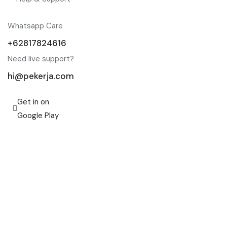
Whatsapp Care
+62817824616
Need live support?
hi@pekerja.com
Get in on
Google Play