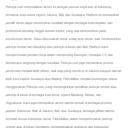
Pekerja.com menyediakan akses ke jaringan pencari kerja luas di Indonesia,
termasuk kota utama seperti Jakarta, Bali, dan Surabaya. Platform ini memastikan
pemilik bisnis dapat menemukan kandidat dengan berbagai keterampilan, dari
profesional teknologi hingga asisten kantor, yang siap berkontribusi pada
kesuksesan bisnis. Solusi disesuaikan untuk setiap jenis bisnis, baik membutuhkan
pekerja remote dari Bandung atau pekerja di lokasi dari Bali. Platform kami
mempermudah pemberi kerja dalam memposting lowongan, meninjau CV, dan
berinteraksi langsung dengan kandidat.
Pekerja.com juga memastikan proses
perekrutan menjadi lebih efisien, baik bagi yang merekrut di Jakarta maupun daerah
lebih kecil seperti Surabaya atau Malang. Fleksibilitas menjadi keuntungan utama
menggunakan Pekerja.com, yang memungkinkan pemilihan pekerja remote atau
pekerja di lokasi di berbagai kota besar seperti Bandung, Medan, dan
Yogyakarta.
Kami juga memastikan akses talenta terbaik di berbagai provinsi
populer Indonesia. Baik di Jakarta, Bali, atau Surabaya, berbagai pilihan talenta
tersedia sesuai kebutuhan bisnis. Fleksibilitas dalam mempekerjakan pekerja
remote atau di lokasi membantu mengoptimalkan anggaran dan kebutuhan