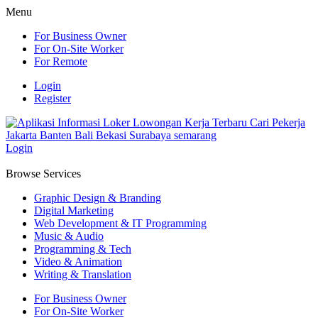
Menu
For Business Owner
For On-Site Worker
For Remote
Login
Register
Login
Browse Services
Graphic Design & Branding
Digital Marketing
Web Development & IT Programming
Music & Audio
Programming & Tech
Video & Animation
Writing & Translation
For Business Owner
For On-Site Worker