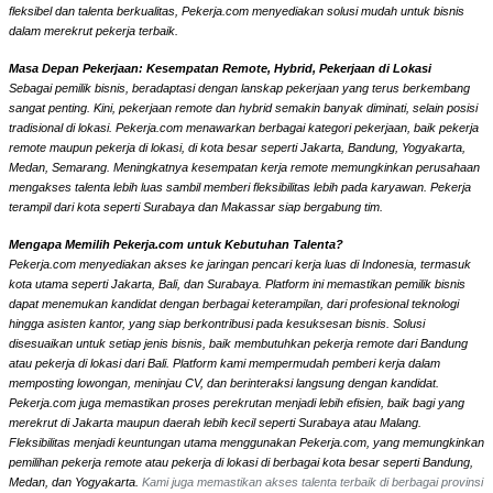
fleksibel dan talenta berkualitas, Pekerja.com menyediakan solusi mudah untuk bisnis
dalam merekrut pekerja terbaik.
Masa Depan Pekerjaan: Kesempatan Remote, Hybrid, Pekerjaan di Lokasi
Sebagai pemilik bisnis, beradaptasi dengan lanskap pekerjaan yang terus berkembang
sangat penting. Kini, pekerjaan remote dan hybrid semakin banyak diminati, selain posisi
tradisional di lokasi. Pekerja.com menawarkan berbagai kategori pekerjaan, baik pekerja
remote maupun pekerja di lokasi, di kota besar seperti Jakarta, Bandung, Yogyakarta,
Medan, Semarang. Meningkatnya kesempatan kerja remote memungkinkan perusahaan
mengakses talenta lebih luas sambil memberi fleksibilitas lebih pada karyawan. Pekerja
terampil dari kota seperti Surabaya dan Makassar siap bergabung tim.
Mengapa Memilih Pekerja.com untuk Kebutuhan Talenta?
Pekerja.com menyediakan akses ke jaringan pencari kerja luas di Indonesia, termasuk
kota utama seperti Jakarta, Bali, dan Surabaya. Platform ini memastikan pemilik bisnis
dapat menemukan kandidat dengan berbagai keterampilan, dari profesional teknologi
hingga asisten kantor, yang siap berkontribusi pada kesuksesan bisnis. Solusi
disesuaikan untuk setiap jenis bisnis, baik membutuhkan pekerja remote dari Bandung
atau pekerja di lokasi dari Bali. Platform kami mempermudah pemberi kerja dalam
memposting lowongan, meninjau CV, dan berinteraksi langsung dengan kandidat.
Pekerja.com juga memastikan proses perekrutan menjadi lebih efisien, baik bagi yang
merekrut di Jakarta maupun daerah lebih kecil seperti Surabaya atau Malang.
Fleksibilitas menjadi keuntungan utama menggunakan Pekerja.com, yang memungkinkan
pemilihan pekerja remote atau pekerja di lokasi di berbagai kota besar seperti Bandung,
Medan, dan Yogyakarta.
Kami juga memastikan akses talenta terbaik di berbagai provinsi